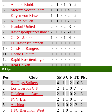
2
Athletic Binblau
2
1
0
1
-5
2
3
Motexx Soccer Team
1
1
0
0
4
2
4
Kagen von Rissen
1
1
0
0
2
2
5
Kullen Nullen
1
1
0
0
2
2
6
Istanbul United
2
0
0
2
-3
0
7
Rasensportprinzessinnen
2
0
0
2
-4
0
8
OT St. Jakob
1
0
0
1
-4
0
9
FC Rasenschlampen
0
0
0
0
0
0
10
GlasBier Rangers
0
0
0
0
0
0
11
Hacke Bleiluft
0
0
0
0
0
0
12
Rapid Rosettentango
0
0
0
0
0
0
13
Real Balkan
0
0
0
0
0
0
B Liga
Pos.
Club
SP
S
U
N
TD
Pkt
1
Knallgas Strikers
4
1
1
2
-10
3
2
Los Cuervos C.F.
2
1
1
0
7
3
3
Halalemania Aachen
2
1
1
0
2
3
4
FVV Bier
2
1
1
0
1
3
5
Aachina
3
1
0
2
-2
2
6
1.FC Bierunion West
2
1
0
1
-1
2