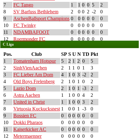
7
FC Tango
1
1
0
0
5
2
8
SV Barfuss Bethlehem
2
0
0
2
-2
0
9
AschenBallsport Champions
0
0
0
0
0
0
10
FC Twinky
0
0
0
0
0
0
11
NDAMBAFOOT
0
0
0
0
0
0
12
Roermonder FC
0
0
0
0
0
0
C Liga
Pos.
Club
SP
S
U
N
TD
Pkt
1
Tomatenham Hotspur
5
2
1
2
0
5
2
SinhVienAachen
2
1
1
0
1
3
3
FC Lieber Am Dom
4
1
0
3
-2
2
4
Old Boys Frelenberg
2
1
0
1
0
2
5
Lazio Dom
2
1
0
1
-3
2
6
Astra Aachen
1
1
0
0
4
2
7
United in Christ
1
1
0
0
3
2
8
Virtuosia Kuckucksnest
1
0
0
1
-3
0
9
Bossien FC
0
0
0
0
0
0
10
Dokki Pharaos
0
0
0
0
0
0
11
Kaiserkicker AC
0
0
0
0
0
0
12
Metermaenner
0
0
0
0
0
0