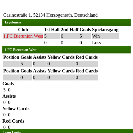
Casinostraße 1, 52134 Herzogenrath, Deutschland
Ergebnisse
Club
1st Half
2nd Half
Goals
Spielausgang
1.FC Bierunion West
5
0
5
Win
0
0
0
Loss
1.FC Bierunion West
Position
Goals
Assists
Yellow Cards
Red Cards
5
0
0
0
Position
Goals
Assists
Yellow Cards
Red Cards
0
0
0
0
Goals
5
0
Assists
0
0
Yellow Cards
0
0
Red Cards
0
0
Team Login