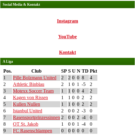
Social Media & Kontakt
Instagram
YouTube
Kontakt
A Liga
Pos.
Club
SP
S
U
N
TD
Pkt
1
Pille Bolzmann United
2
2
0
0
8
4
2
Athletic Binblau
2
1
0
1
-5
2
3
Motexx Soccer Team
1
1
0
0
4
2
4
Kagen von Rissen
1
1
0
0
2
2
5
Kullen Nullen
1
1
0
0
2
2
6
Istanbul United
2
0
0
2
-3
0
7
Rasensportprinzessinnen
2
0
0
2
-4
0
8
OT St. Jakob
1
0
0
1
-4
0
9
FC Rasenschlampen
0
0
0
0
0
0