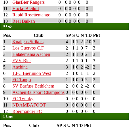
10
GlasBier Rangers
0
0
0
0
0
0
11
Hacke Bleiluft
0
0
0
0
0
0
12
Rapid Rosettentango
0
0
0
0
0
0
13
Real Balkan
0
0
0
0
0
0
B Liga
Pos.
Club
SP
S
U
N
TD
Pkt
1
Knallgas Strikers
4
1
1
2
-10
3
2
Los Cuervos C.F.
2
1
1
0
7
3
3
Halalemania Aachen
2
1
1
0
2
3
4
FVV Bier
2
1
1
0
1
3
5
Aachina
3
1
0
2
-2
2
6
1.FC Bierunion West
2
1
0
1
-1
2
7
FC Tango
1
1
0
0
5
2
8
SV Barfuss Bethlehem
2
0
0
2
-2
0
9
AschenBallsport Champions
0
0
0
0
0
0
10
FC Twinky
0
0
0
0
0
0
11
NDAMBAFOOT
0
0
0
0
0
0
12
Roermonder FC
0
0
0
0
0
0
C Liga
Pos.
Club
SP
S
U
N
TD
Pkt