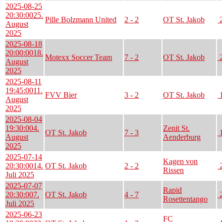
2025-08-25
20:30:00
25.
Pille Bolzmann United
2 - 2
OT St. Jakob
2
August
2025
2025-08-18
20:00:00
18.
Motexx Soccer Team
7 - 2
OT St. Jakob
2
August
2025
2025-08-11
19:45:00
11.
FVV Bier
3 - 2
OT St. Jakob
1
August
2025
2025-08-04
19:30:00
4.
Zenit St.
OT St. Jakob
7 - 3
1
August
Aenderburg
2025
2025-07-14
Kagen von
20:30:00
14.
OT St. Jakob
2 - 2
2
Rissen
Juli 2025
2025-07-07
Rapid
20:30:00
7.
OT St. Jakob
4 - 7
2
Rosettentango
Juli 2025
2025-06-23
FC