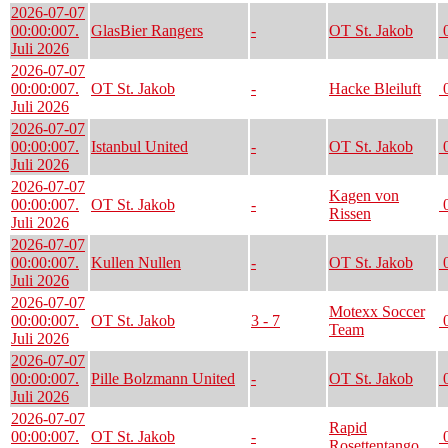
2026-07-07
00:00:00
7.
GlasBier Rangers
-
OT St. Jakob
0
Juli 2026
2026-07-07
00:00:00
7.
OT St. Jakob
-
Hacke Bleiluft
0
Juli 2026
2026-07-07
00:00:00
7.
Istanbul United
-
OT St. Jakob
0
Juli 2026
2026-07-07
Kagen von
00:00:00
7.
OT St. Jakob
-
0
Rissen
Juli 2026
2026-07-07
00:00:00
7.
Kullen Nullen
-
OT St. Jakob
0
Juli 2026
2026-07-07
Motexx Soccer
00:00:00
7.
OT St. Jakob
3 - 7
0
Team
Juli 2026
2026-07-07
00:00:00
7.
Pille Bolzmann United
-
OT St. Jakob
0
Juli 2026
2026-07-07
Rapid
00:00:00
7.
OT St. Jakob
-
0
Rosettentango