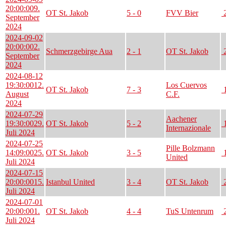
20:00:00
9.
OT St. Jakob
5 - 0
FVV Bier
2
September
2024
2024-09-02
20:00:00
2.
Schmerzgebirge Aua
2 - 1
OT St. Jakob
2
September
2024
2024-08-12
19:30:00
12.
Los Cuervos
OT St. Jakob
7 - 3
1
August
C.F.
2024
2024-07-29
Aachener
19:30:00
29.
OT St. Jakob
5 - 2
1
Internazionale
Juli 2024
2024-07-25
Pille Bolzmann
14:09:00
25.
OT St. Jakob
3 - 5
1
United
Juli 2024
2024-07-15
20:00:00
15.
Istanbul United
3 - 4
OT St. Jakob
2
Juli 2024
2024-07-01
20:00:00
1.
OT St. Jakob
4 - 4
TuS Untenrum
2
Juli 2024