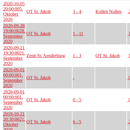
2020-10-05
20:00:00
5.
OT St. Jakob
3 - 4
Kullen Nullen
2
Oktober
2020
2020-09-28
19:00:00
28.
OT St. Jakob
1 - 11
1
September
2020
2020-09-21
19:30:00
21.
Zenit St. Aenderburg
1 - 3
OT St. Jakob
1
September
2020
2020-09-01
00:00:00
1.
OT St. Jakob
-
0
September
2020
2020-09-01
00:00:00
1.
OT St. Jakob
0 - 5
0
September
2020
2019-10-21
20:30:00
21.
OT St. Jakob
6 - 5
2
Oktober
2019