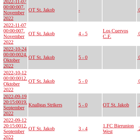
2022-11-07
00:00:00
7.
OT St. Jakob
-
0
November
2022
2022-11-07
00:00:00
7.
Los Cuervos
OT St. Jakob
4 - 5
0
November
C.F.
2022
2022-10-24
00:00:00
24.
OT St. Jakob
5 - 0
0
Oktober
2022
2022-10-12
00:00:00
12.
OT St. Jakob
5 - 0
0
Oktober
2022
2022-09-19
20:15:00
19.
Knallgas Strikers
5 - 0
OT St. Jakob
2
September
2022
2022-09-12
20:15:00
12.
1.FC Bierunion
OT St. Jakob
3 - 4
2
September
West
2022