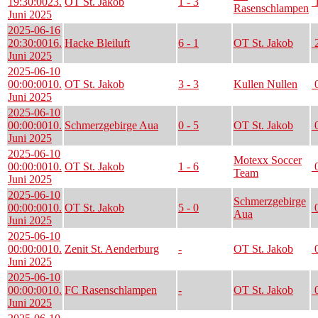
19:30:00
23.
OT St. Jakob
1 - 3
1
Rasenschlampen
Juni 2025
2025-06-16
20:30:00
16.
Hacke Bleiluft
6 - 1
OT St. Jakob
2
Juni 2025
2025-06-10
00:00:00
10.
OT St. Jakob
3 - 3
Kullen Nullen
0
Juni 2025
2025-06-10
00:00:00
10.
Schmerzgebirge Aua
0 - 5
OT St. Jakob
0
Juni 2025
2025-06-10
Motexx Soccer
00:00:00
10.
OT St. Jakob
1 - 6
0
Team
Juni 2025
2025-06-10
Schmerzgebirge
00:00:00
10.
OT St. Jakob
5 - 0
0
Aua
Juni 2025
2025-06-10
00:00:00
10.
Zenit St. Aenderburg
-
OT St. Jakob
0
Juni 2025
2025-06-10
00:00:00
10.
FC Rasenschlampen
-
OT St. Jakob
0
Juni 2025