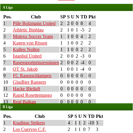
A Liga
Pos.
Club
SP
S
U
N
TD
Pkt
1
Pille Bolzmann United
2
2
0
0
8
4
2
Athletic Binblau
2
1
0
1
-5
2
3
Motexx Soccer Team
1
1
0
0
4
2
4
Kagen von Rissen
1
1
0
0
2
2
5
Kullen Nullen
1
1
0
0
2
2
6
Istanbul United
2
0
0
2
-3
0
7
Rasensportprinzessinnen
2
0
0
2
-4
0
8
OT St. Jakob
1
0
0
1
-4
0
9
FC Rasenschlampen
0
0
0
0
0
0
10
GlasBier Rangers
0
0
0
0
0
0
11
Hacke Bleiluft
0
0
0
0
0
0
12
Rapid Rosettentango
0
0
0
0
0
0
13
Real Balkan
0
0
0
0
0
0
B Liga
Pos.
Club
SP
S
U
N
TD
Pkt
1
Knallgas Strikers
4
1
1
2
-10
3
2
Los Cuervos C.F.
2
1
1
0
7
3