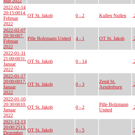
Mai 2022
2022-02-14
20:15:00
14.
OT St. Jakob
0 - 2
Kullen Nullen
2
Februar
2022
2022-02-07
20:30:00
7.
Pille Bolzmann United
4 - 1
OT St. Jakob
2
Februar
2022
2022-01-31
21:00:00
31.
OT St. Jakob
0 - 14
2
Januar
2022
2022-01-17
20:00:00
17.
Zenit St.
OT St. Jakob
0 - 3
2
Januar
Aenderburg
2022
2022-01-10
20:30:00
10.
Pille Bolzmann
OT St. Jakob
0 - 2
2
Januar
United
2022
2021-12-13
20:00:25
13.
OT St. Jakob
0 - 5
2
Dezember