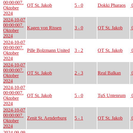
00:00:00
7.
OT St. Jakob
5 - 0
Dokki Pharaos
0
Oktober
2024
2024-10-07
00:00:00
7.
Kagen von Rissen
3 - 0
OT St. Jakob
0
Oktober
2024
2024-10-07
00:00:00
7.
Pille Bolzmann United
3 - 2
OT St. Jakob
0
Oktober
2024
2024-10-07
00:00:00
7.
OT St. Jakob
2 - 3
Real Balkan
0
Oktober
2024
2024-10-07
00:00:00
7.
OT St. Jakob
5 - 0
TuS Untenrum
0
Oktober
2024
2024-10-07
00:00:00
7.
Zenit St. Aenderburg
5 - 1
OT St. Jakob
0
Oktober
2024
2024-09-09