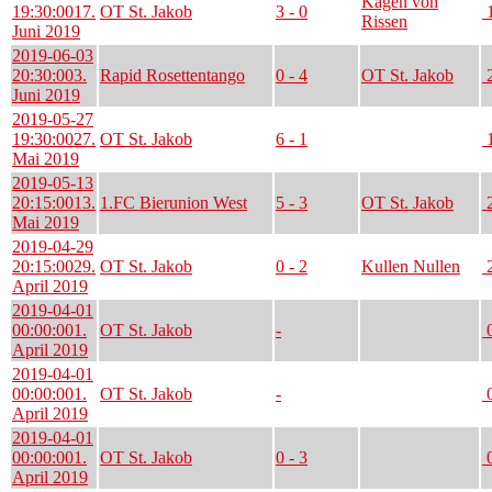
Kagen von
19:30:00
17.
OT St. Jakob
3 - 0
1
Rissen
Juni 2019
2019-06-03
20:30:00
3.
Rapid Rosettentango
0 - 4
OT St. Jakob
2
Juni 2019
2019-05-27
19:30:00
27.
OT St. Jakob
6 - 1
1
Mai 2019
2019-05-13
20:15:00
13.
1.FC Bierunion West
5 - 3
OT St. Jakob
2
Mai 2019
2019-04-29
20:15:00
29.
OT St. Jakob
0 - 2
Kullen Nullen
2
April 2019
2019-04-01
00:00:00
1.
OT St. Jakob
-
0
April 2019
2019-04-01
00:00:00
1.
OT St. Jakob
-
0
April 2019
2019-04-01
00:00:00
1.
OT St. Jakob
0 - 3
0
April 2019