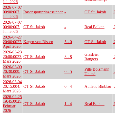
Juli 2026
2026-07-07
00:00:00
7.
Rasensportprinzessinnen
-
OT St. Jakob
0
Juli 2026
2026-07-07
00:00:00
7.
OT St. Jakob
-
Real Balkan
0
Juli 2026
2026-04-27
20:00:00
27.
Kagen von Rissen
5 - 0
OT St. Jakob
2
April 2026
2026-03-23
GlasBier
20:00:00
23.
OT St. Jakob
3 - 8
2
Rangers
März 2026
2026-03-09
Pille Bolzmann
20:30:00
9.
OT St. Jakob
0 - 5
2
United
März 2026
2026-03-04
20:15:00
4.
OT St. Jakob
0 - 4
Athletic Binblau
2
März 2026
2026-02-25
19:45:00
25.
OT St. Jakob
1 - 4
Real Balkan
1
Februar
2026