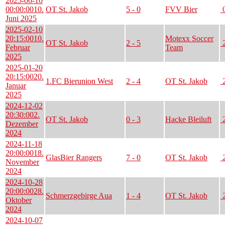
2025-06-10
00:00:00
10.
OT St. Jakob
5 - 0
FVV Bier
0
Juni 2025
2025-02-10
20:15:00
10.
Motexx Soccer
OT St. Jakob
2 - 5
2
Februar
Team
2025
2025-01-20
20:15:00
20.
1.FC Bierunion West
2 - 4
OT St. Jakob
2
Januar
2025
2024-12-02
20:30:00
2.
OT St. Jakob
0 - 3
Hacke Bleiluft
2
Dezember
2024
2024-11-18
20:00:00
18.
GlasBier Rangers
7 - 0
OT St. Jakob
2
November
2024
2024-10-28
20:00:00
28.
Schmerzgebirge Aua
1 - 4
OT St. Jakob
2
Oktober
2024
2024-10-07