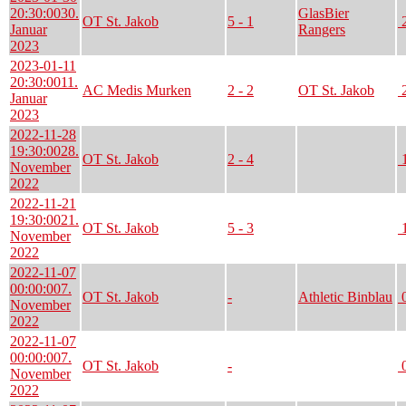
20:30:00
30.
GlasBier
OT St. Jakob
5 - 1
2
Januar
Rangers
2023
2023-01-11
20:30:00
11.
AC Medis Murken
2 - 2
OT St. Jakob
2
Januar
2023
2022-11-28
19:30:00
28.
OT St. Jakob
2 - 4
1
November
2022
2022-11-21
19:30:00
21.
OT St. Jakob
5 - 3
1
November
2022
2022-11-07
00:00:00
7.
OT St. Jakob
-
Athletic Binblau
0
November
2022
2022-11-07
00:00:00
7.
OT St. Jakob
-
0
November
2022