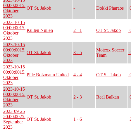
2023-10-15
00:00:00
15.
OT St. Jakob
-
Dokki Pharaos
0
Oktober
2023
2023-10-15
00:00:00
15.
Kullen Nullen
2 - 1
OT St. Jakob
0
Oktober
2023
2023-10-15
00:00:00
15.
Motexx Soccer
OT St. Jakob
3 - 5
0
Oktober
Team
2023
2023-10-15
00:00:00
15.
Pille Bolzmann United
4 - 4
OT St. Jakob
0
Oktober
2023
2023-10-15
00:00:00
15.
OT St. Jakob
2 - 3
Real Balkan
0
Oktober
2023
2023-09-25
20:00:00
25.
OT St. Jakob
1 - 6
2
September
2023