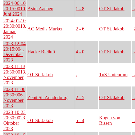
2024-06-10
20:15:00
10.
Astra Aachen
1 - 8
OT St. Jakob
2
Juni 2024
2024-01-10
20:30:00
10.
AC Medis Murken
2 - 6
OT St. Jakob
2
Januar
2024
2023-12-04
20:15:00
4.
Hacke Bleiluft
4 - 0
OT St. Jakob
2
Dezember
2023
2023-11-13
20:30:00
13.
OT St. Jakob
-
TuS Untenrum
2
November
2023
2023-11-06
20:30:00
6.
Zenit St. Aenderburg
2 - 5
OT St. Jakob
2
November
2023
2023-10-23
20:30:00
23.
Kagen von
OT St. Jakob
5 - 4
2
Oktober
Rissen
2023