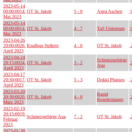
2023-05-14
00:00:00
14.
OT St. Jakob
5 - 0
Astra Aachen
0
Mai 2023
2023-05-14
00:00:00
14.
OT St. Jakob
4 - 7
TuS Untenrum
0
Mai 2023
2023-04-26
20:00:00
26.
Knallgas Strikers
4 - 6
OT St. Jakob
2
April 2023
2023-04-24
Schmerzgebirge
20:15:00
24.
OT St. Jakob
3 - 2
2
Aua
April 2023
2023-04-17
20:30:00
17.
OT St. Jakob
5 - 3
Dokki Pharaos
2
April 2023
2023-03-20
Rapid
20:30:00
20.
OT St. Jakob
4 - 0
2
Rosettentango
März 2023
2023-02-19
20:15:00
19.
Schmerzgebirge Aua
7 - 2
OT St. Jakob
2
Februar
2023
2023-01-30