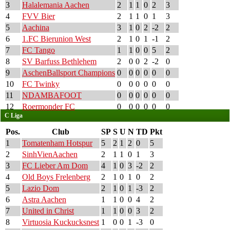
3
Halalemania Aachen
2
1
1
0
2
3
4
FVV Bier
2
1
1
0
1
3
5
Aachina
3
1
0
2
-2
2
6
1.FC Bierunion West
2
1
0
1
-1
2
7
FC Tango
1
1
0
0
5
2
8
SV Barfuss Bethlehem
2
0
0
2
-2
0
9
AschenBallsport Champions
0
0
0
0
0
0
10
FC Twinky
0
0
0
0
0
0
11
NDAMBAFOOT
0
0
0
0
0
0
12
Roermonder FC
0
0
0
0
0
0
C Liga
Pos.
Club
SP
S
U
N
TD
Pkt
1
Tomatenham Hotspur
5
2
1
2
0
5
2
SinhVienAachen
2
1
1
0
1
3
3
FC Lieber Am Dom
4
1
0
3
-2
2
4
Old Boys Frelenberg
2
1
0
1
0
2
5
Lazio Dom
2
1
0
1
-3
2
6
Astra Aachen
1
1
0
0
4
2
7
United in Christ
1
1
0
0
3
2
8
Virtuosia Kuckucksnest
1
0
0
1
-3
0