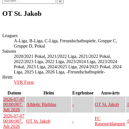
nach:
OT St. Jakob
Leagues
A-Liga, B-Liga, C-Liga, Freundschaftsspiele, Gruppe C,
Gruppe D, Pokal
Saisons
2020/2021 Pokal, 2021/2022 Liga, 2021/2022 Pokal,
2022/2023 Liga, 2022 Liga, 2023/2024 Liga, 2023/2024
Pokal, 2023 Liga, 2024/2025 Liga, 2024/2025 Pokal, 2024
Liga, 2025 Liga, 2026 Liga, -Freundschaftsspiele-
Heim
VFR Forst,
Datum
Heim
Ergebnisse
Auswärts
2026-07-07
00:00:00
7.
Athletic Binblau
-
OT St. Jakob
0
Juli 2026
2026-07-07
FC
00:00:00
7.
OT St. Jakob
-
0
Rasenschlampen
Juli 2026