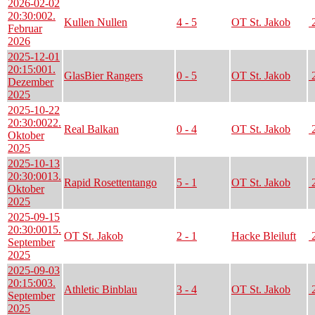
2026-02-02
20:30:00
2.
Kullen Nullen
4 - 5
OT St. Jakob
2
Februar
2026
2025-12-01
20:15:00
1.
GlasBier Rangers
0 - 5
OT St. Jakob
2
Dezember
2025
2025-10-22
20:30:00
22.
Real Balkan
0 - 4
OT St. Jakob
2
Oktober
2025
2025-10-13
20:30:00
13.
Rapid Rosettentango
5 - 1
OT St. Jakob
2
Oktober
2025
2025-09-15
20:30:00
15.
OT St. Jakob
2 - 1
Hacke Bleiluft
2
September
2025
2025-09-03
20:15:00
3.
Athletic Binblau
3 - 4
OT St. Jakob
2
September
2025