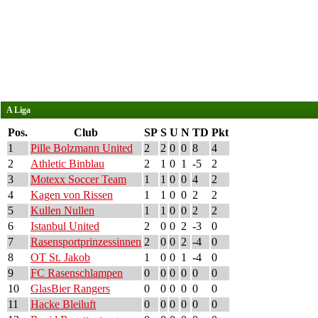
A Liga
Pos.
Club
SP
S
U
N
TD
Pkt
1
Pille Bolzmann United
2
2
0
0
8
4
2
Athletic Binblau
2
1
0
1
-5
2
3
Motexx Soccer Team
1
1
0
0
4
2
4
Kagen von Rissen
1
1
0
0
2
2
5
Kullen Nullen
1
1
0
0
2
2
6
Istanbul United
2
0
0
2
-3
0
7
Rasensportprinzessinnen
2
0
0
2
-4
0
8
OT St. Jakob
1
0
0
1
-4
0
9
FC Rasenschlampen
0
0
0
0
0
0
10
GlasBier Rangers
0
0
0
0
0
0
11
Hacke Bleiluft
0
0
0
0
0
0