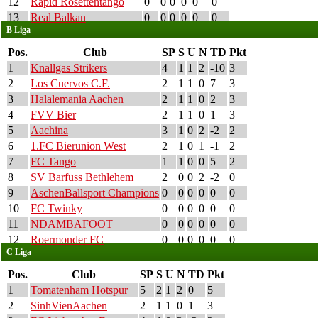
12
Rapid Rosettentango
0
0
0
0
0
0
13
Real Balkan
0
0
0
0
0
0
B Liga
Pos.
Club
SP
S
U
N
TD
Pkt
1
Knallgas Strikers
4
1
1
2
-10
3
2
Los Cuervos C.F.
2
1
1
0
7
3
3
Halalemania Aachen
2
1
1
0
2
3
4
FVV Bier
2
1
1
0
1
3
5
Aachina
3
1
0
2
-2
2
6
1.FC Bierunion West
2
1
0
1
-1
2
7
FC Tango
1
1
0
0
5
2
8
SV Barfuss Bethlehem
2
0
0
2
-2
0
9
AschenBallsport Champions
0
0
0
0
0
0
10
FC Twinky
0
0
0
0
0
0
11
NDAMBAFOOT
0
0
0
0
0
0
12
Roermonder FC
0
0
0
0
0
0
C Liga
Pos.
Club
SP
S
U
N
TD
Pkt
1
Tomatenham Hotspur
5
2
1
2
0
5
2
SinhVienAachen
2
1
1
0
1
3