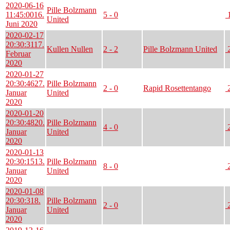
2020-06-16
Pille Bolzmann
11:45:00
16.
5 - 0
1
United
Juni 2020
2020-02-17
20:30:31
17.
Kullen Nullen
2 - 2
Pille Bolzmann United
2
Februar
2020
2020-01-27
20:30:46
27.
Pille Bolzmann
2 - 0
Rapid Rosettentango
2
Januar
United
2020
2020-01-20
20:30:48
20.
Pille Bolzmann
4 - 0
2
Januar
United
2020
2020-01-13
20:30:15
13.
Pille Bolzmann
8 - 0
2
Januar
United
2020
2020-01-08
20:30:31
8.
Pille Bolzmann
2 - 0
2
Januar
United
2020