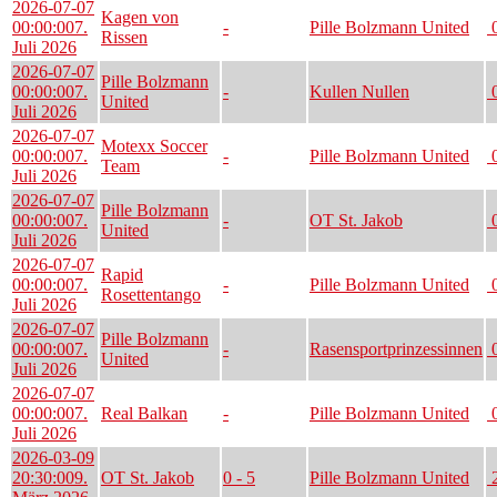
2026-07-07
Kagen von
00:00:00
7.
-
Pille Bolzmann United
0
Rissen
Juli 2026
2026-07-07
Pille Bolzmann
00:00:00
7.
-
Kullen Nullen
0
United
Juli 2026
2026-07-07
Motexx Soccer
00:00:00
7.
-
Pille Bolzmann United
0
Team
Juli 2026
2026-07-07
Pille Bolzmann
00:00:00
7.
-
OT St. Jakob
0
United
Juli 2026
2026-07-07
Rapid
00:00:00
7.
-
Pille Bolzmann United
0
Rosettentango
Juli 2026
2026-07-07
Pille Bolzmann
00:00:00
7.
-
Rasensportprinzessinnen
0
United
Juli 2026
2026-07-07
00:00:00
7.
Real Balkan
-
Pille Bolzmann United
0
Juli 2026
2026-03-09
20:30:00
9.
OT St. Jakob
0 - 5
Pille Bolzmann United
2