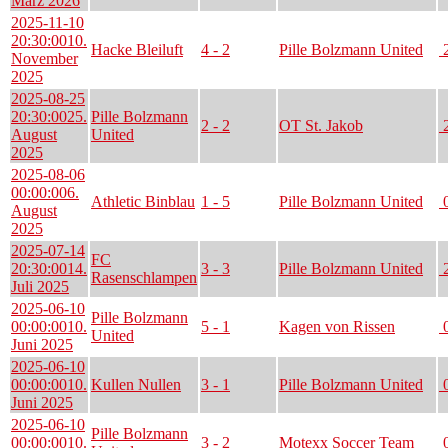
März 2026
2025-11-10
20:30:00
10.
Hacke Bleiluft
4 - 2
Pille Bolzmann United
2
November
2025
2025-08-25
20:30:00
25.
Pille Bolzmann
2 - 2
OT St. Jakob
2
August
United
2025
2025-08-06
00:00:00
6.
Athletic Binblau
1 - 5
Pille Bolzmann United
0
August
2025
2025-07-14
FC
20:30:00
14.
3 - 3
Pille Bolzmann United
2
Rasenschlampen
Juli 2025
2025-06-10
Pille Bolzmann
00:00:00
10.
5 - 1
Kagen von Rissen
0
United
Juni 2025
2025-06-10
00:00:00
10.
Kullen Nullen
3 - 1
Pille Bolzmann United
0
Juni 2025
2025-06-10
Pille Bolzmann
00:00:00
10.
3 - 2
Motexx Soccer Team
0