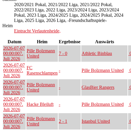
2020/2021 Pokal, 2021/2022 Liga, 2021/2022 Pokal,
2022/2023 Liga, 2022 Liga, 2023/2024 Liga, 2023/2024
Pokal, 2023 Liga, 2024/2025 Liga, 2024/2025 Pokal, 2024
Liga, 2025 Liga, 2026 Liga, -Freundschaftsspiele-
Heim
Eintracht Verlautenheide,
Datum
Heim
Ergebnisse
Auswärts
2026-07-07
Pille Bolzmann
00:00:00
7.
7 - 0
Athletic Binblau
0
United
Juli 2026
2026-07-07
FC
00:00:00
7.
-
Pille Bolzmann United
0
Rasenschlampen
Juli 2026
2026-07-07
Pille Bolzmann
00:00:00
7.
-
GlasBier Rangers
0
United
Juli 2026
2026-07-07
00:00:00
7.
Hacke Bleiluft
-
Pille Bolzmann United
0
Juli 2026
2026-07-07
Pille Bolzmann
00:00:00
7.
2 - 1
Istanbul United
0
United
Juli 2026