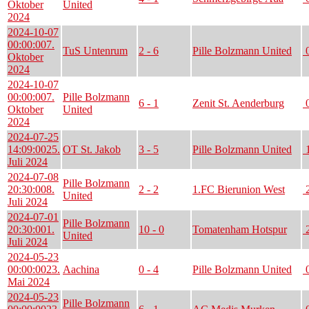
Oktober
United
2024
2024-10-07
00:00:00
7.
TuS Untenrum
2 - 6
Pille Bolzmann United
0
Oktober
2024
2024-10-07
00:00:00
7.
Pille Bolzmann
6 - 1
Zenit St. Aenderburg
0
Oktober
United
2024
2024-07-25
14:09:00
25.
OT St. Jakob
3 - 5
Pille Bolzmann United
1
Juli 2024
2024-07-08
Pille Bolzmann
20:30:00
8.
2 - 2
1.FC Bierunion West
2
United
Juli 2024
2024-07-01
Pille Bolzmann
20:30:00
1.
10 - 0
Tomatenham Hotspur
2
United
Juli 2024
2024-05-23
00:00:00
23.
Aachina
0 - 4
Pille Bolzmann United
0
Mai 2024
2024-05-23
Pille Bolzmann