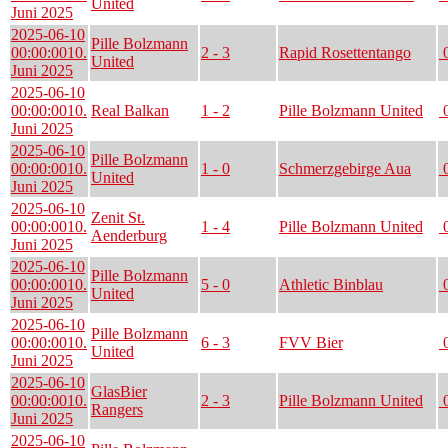
United
Juni 2025
2025-06-10
Pille Bolzmann
00:00:00
10.
2 - 3
Rapid Rosettentango
0
United
Juni 2025
2025-06-10
00:00:00
10.
Real Balkan
1 - 2
Pille Bolzmann United
0
Juni 2025
2025-06-10
Pille Bolzmann
00:00:00
10.
1 - 0
Schmerzgebirge Aua
0
United
Juni 2025
2025-06-10
Zenit St.
00:00:00
10.
1 - 4
Pille Bolzmann United
0
Aenderburg
Juni 2025
2025-06-10
Pille Bolzmann
00:00:00
10.
5 - 0
Athletic Binblau
0
United
Juni 2025
2025-06-10
Pille Bolzmann
00:00:00
10.
6 - 3
FVV Bier
0
United
Juni 2025
2025-06-10
GlasBier
00:00:00
10.
2 - 3
Pille Bolzmann United
0
Rangers
Juni 2025
2025-06-10