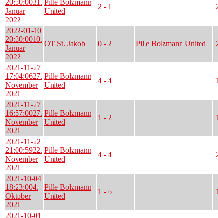
20:30:00
31.
Pille Bolzmann
2 - 1
2
Januar
United
2022
2022-01-10
20:30:00
10.
OT St. Jakob
0 - 2
Pille Bolzmann United
2
Januar
2022
2021-11-27
17:04:06
27.
Pille Bolzmann
4 - 4
1
November
United
2021
2021-11-27
16:57:00
27.
Pille Bolzmann
1 - 2
1
November
United
2021
2021-11-22
21:00:59
22.
Pille Bolzmann
4 - 4
2
November
United
2021
2021-10-04
18:23:00
4.
Pille Bolzmann
1 - 6
1
Oktober
United
2021
2021-10-01