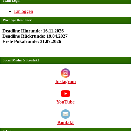
Team Login
Einloggen
Wichtige Deadlines!
Deadline Hinrunde: 16.11.2026
Deadline Rückrunde: 19.04.2027
Erste Pokalrunde: 31.07.2026
Social Media & Kontakt
Instagram
YouTube
Kontakt