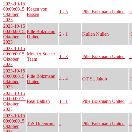
2023-10-15
00:00:00
15.
Kagen von
1 - 5
Pille Bolzmann United
0
Oktober
Rissen
2023
2023-10-15
00:00:00
15.
Pille Bolzmann
2 - 1
Kullen Nullen
0
Oktober
United
2023
2023-10-15
00:00:00
15.
Motexx Soccer
1 - 3
Pille Bolzmann United
0
Oktober
Team
2023
2023-10-15
00:00:00
15.
Pille Bolzmann
4 - 4
OT St. Jakob
0
Oktober
United
2023
2023-10-15
00:00:00
15.
Real Balkan
1 - 1
Pille Bolzmann United
0
Oktober
2023
2023-10-15
00:00:00
15.
TuS Untenrum
-
Pille Bolzmann United
0
Oktober
2023