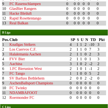
9
FC Rasenschlampen
0
0
0
0
0
0
10
GlasBier Rangers
0
0
0
0
0
0
11
Hacke Bleiluft
0
0
0
0
0
0
12
Rapid Rosettentango
0
0
0
0
0
0
13
Real Balkan
0
0
0
0
0
0
B Liga
Pos.
Club
SP
S
U
N
TD
Pkt
1
Knallgas Strikers
4
1
1
2
-10
3
2
Los Cuervos C.F.
2
1
1
0
7
3
3
Halalemania Aachen
2
1
1
0
2
3
4
FVV Bier
2
1
1
0
1
3
5
Aachina
3
1
0
2
-2
2
6
1.FC Bierunion West
2
1
0
1
-1
2
7
FC Tango
1
1
0
0
5
2
8
SV Barfuss Bethlehem
2
0
0
2
-2
0
9
AschenBallsport Champions
0
0
0
0
0
0
10
FC Twinky
0
0
0
0
0
0
11
NDAMBAFOOT
0
0
0
0
0
0
12
Roermonder FC
0
0
0
0
0
0
C Liga