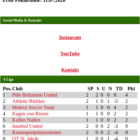
Erste Pokalrunde: 31.07.2026
Social Media & Kontakt
Instagram
YouTube
Kontakt
A Liga
Pos.
Club
SP
S
U
N
TD
Pkt
1
Pille Bolzmann United
2
2
0
0
8
4
2
Athletic Binblau
2
1
0
1
-5
2
3
Motexx Soccer Team
1
1
0
0
4
2
4
Kagen von Rissen
1
1
0
0
2
2
5
Kullen Nullen
1
1
0
0
2
2
6
Istanbul United
2
0
0
2
-3
0
7
Rasensportprinzessinnen
2
0
0
2
-4
0
8
OT St. Jakob
1
0
0
1
-4
0