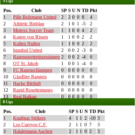
A Liga
Pos.
Club
SP
S
U
N
TD
Pkt
1
Pille Bolzmann United
2
2
0
0
8
4
2
Athletic Binblau
2
1
0
1
-5
2
3
Motexx Soccer Team
1
1
0
0
4
2
4
Kagen von Rissen
1
1
0
0
2
2
5
Kullen Nullen
1
1
0
0
2
2
6
Istanbul United
2
0
0
2
-3
0
7
Rasensportprinzessinnen
2
0
0
2
-4
0
8
OT St. Jakob
1
0
0
1
-4
0
9
FC Rasenschlampen
0
0
0
0
0
0
10
GlasBier Rangers
0
0
0
0
0
0
11
Hacke Bleiluft
0
0
0
0
0
0
12
Rapid Rosettentango
0
0
0
0
0
0
13
Real Balkan
0
0
0
0
0
0
B Liga
Pos.
Club
SP
S
U
N
TD
Pkt
1
Knallgas Strikers
4
1
1
2
-10
3
2
Los Cuervos C.F.
2
1
1
0
7
3
3
Halalemania Aachen
2
1
1
0
2
3