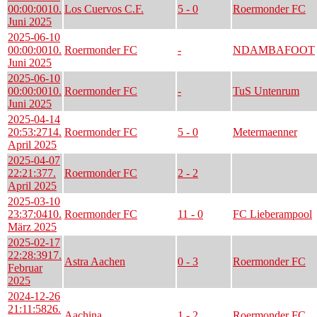
00:00:00
10.
Los Cuervos C.F.
5 - 0
Roermonder FC
Juni 2025
2025-06-10
00:00:00
10.
Roermonder FC
-
NDAMBAFOOT
Juni 2025
2025-06-10
00:00:00
10.
Roermonder FC
-
TuS Untenrum
Juni 2025
2025-04-14
20:53:27
14.
Roermonder FC
5 - 0
Metermaenner
April 2025
2025-04-07
22:21:37
7.
Roermonder FC
2 - 2
April 2025
2025-03-10
23:37:04
10.
Roermonder FC
11 - 0
FC Lieberampool
März 2025
2025-02-17
22:28:39
17.
Astra Aachen
0 - 3
Roermonder FC
Februar
2025
2024-12-26
21:11:58
26.
Aachina
1 - 2
Roermonder FC