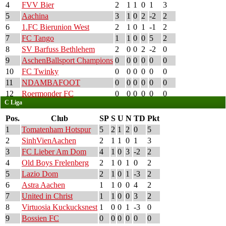
4
FVV Bier
2
1
1
0
1
3
5
Aachina
3
1
0
2
-2
2
6
1.FC Bierunion West
2
1
0
1
-1
2
7
FC Tango
1
1
0
0
5
2
8
SV Barfuss Bethlehem
2
0
0
2
-2
0
9
AschenBallsport Champions
0
0
0
0
0
0
10
FC Twinky
0
0
0
0
0
0
11
NDAMBAFOOT
0
0
0
0
0
0
12
Roermonder FC
0
0
0
0
0
0
C Liga
Pos.
Club
SP
S
U
N
TD
Pkt
1
Tomatenham Hotspur
5
2
1
2
0
5
2
SinhVienAachen
2
1
1
0
1
3
3
FC Lieber Am Dom
4
1
0
3
-2
2
4
Old Boys Frelenberg
2
1
0
1
0
2
5
Lazio Dom
2
1
0
1
-3
2
6
Astra Aachen
1
1
0
0
4
2
7
United in Christ
1
1
0
0
3
2
8
Virtuosia Kuckucksnest
1
0
0
1
-3
0
9
Bossien FC
0
0
0
0
0
0