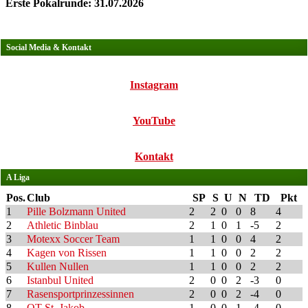
Erste Pokalrunde: 31.07.2026
Social Media & Kontakt
Instagram
YouTube
Kontakt
A Liga
Pos.
Club
SP
S
U
N
TD
Pkt
1
Pille Bolzmann United
2
2
0
0
8
4
2
Athletic Binblau
2
1
0
1
-5
2
3
Motexx Soccer Team
1
1
0
0
4
2
4
Kagen von Rissen
1
1
0
0
2
2
5
Kullen Nullen
1
1
0
0
2
2
6
Istanbul United
2
0
0
2
-3
0
7
Rasensportprinzessinnen
2
0
0
2
-4
0
8
OT St. Jakob
1
0
0
1
-4
0