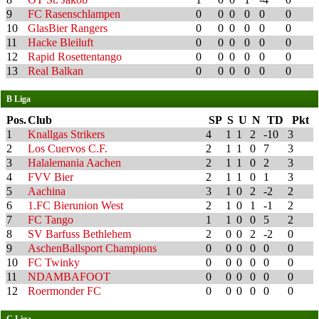
9
FC Rasenschlampen
0
0
0
0
0
0
10
GlasBier Rangers
0
0
0
0
0
0
11
Hacke Bleiluft
0
0
0
0
0
0
12
Rapid Rosettentango
0
0
0
0
0
0
13
Real Balkan
0
0
0
0
0
0
B Liga
Pos.
Club
SP
S
U
N
TD
Pkt
1
Knallgas Strikers
4
1
1
2
-10
3
2
Los Cuervos C.F.
2
1
1
0
7
3
3
Halalemania Aachen
2
1
1
0
2
3
4
FVV Bier
2
1
1
0
1
3
5
Aachina
3
1
0
2
-2
2
6
1.FC Bierunion West
2
1
0
1
-1
2
7
FC Tango
1
1
0
0
5
2
8
SV Barfuss Bethlehem
2
0
0
2
-2
0
9
AschenBallsport Champions
0
0
0
0
0
0
10
FC Twinky
0
0
0
0
0
0
11
NDAMBAFOOT
0
0
0
0
0
0
12
Roermonder FC
0
0
0
0
0
0