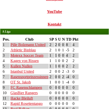
YouTube
Kontakt
A Liga
Pos.
Club
SP
S
U
N
TD
Pkt
1
Pille Bolzmann United
2
2
0
0
8
4
2
Athletic Binblau
2
1
0
1
-5
2
3
Motexx Soccer Team
1
1
0
0
4
2
4
Kagen von Rissen
1
1
0
0
2
2
5
Kullen Nullen
1
1
0
0
2
2
6
Istanbul United
2
0
0
2
-3
0
7
Rasensportprinzessinnen
2
0
0
2
-4
0
8
OT St. Jakob
1
0
0
1
-4
0
9
FC Rasenschlampen
0
0
0
0
0
0
10
GlasBier Rangers
0
0
0
0
0
0
11
Hacke Bleiluft
0
0
0
0
0
0
12
Rapid Rosettentango
0
0
0
0
0
0
13
Real Balkan
0
0
0
0
0
0