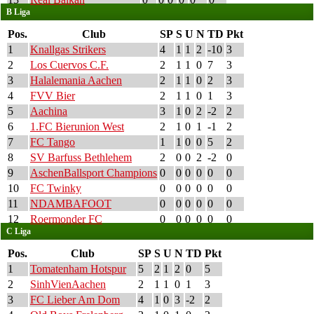
B Liga
Pos.
Club
SP
S
U
N
TD
Pkt
1
Knallgas Strikers
4
1
1
2
-10
3
2
Los Cuervos C.F.
2
1
1
0
7
3
3
Halalemania Aachen
2
1
1
0
2
3
4
FVV Bier
2
1
1
0
1
3
5
Aachina
3
1
0
2
-2
2
6
1.FC Bierunion West
2
1
0
1
-1
2
7
FC Tango
1
1
0
0
5
2
8
SV Barfuss Bethlehem
2
0
0
2
-2
0
9
AschenBallsport Champions
0
0
0
0
0
0
10
FC Twinky
0
0
0
0
0
0
11
NDAMBAFOOT
0
0
0
0
0
0
12
Roermonder FC
0
0
0
0
0
0
C Liga
Pos.
Club
SP
S
U
N
TD
Pkt
1
Tomatenham Hotspur
5
2
1
2
0
5
2
SinhVienAachen
2
1
1
0
1
3
3
FC Lieber Am Dom
4
1
0
3
-2
2