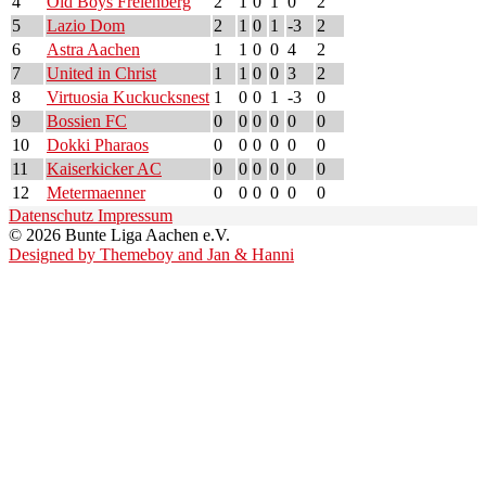
4
Old Boys Frelenberg
2
1
0
1
0
2
5
Lazio Dom
2
1
0
1
-3
2
6
Astra Aachen
1
1
0
0
4
2
7
United in Christ
1
1
0
0
3
2
8
Virtuosia Kuckucksnest
1
0
0
1
-3
0
9
Bossien FC
0
0
0
0
0
0
10
Dokki Pharaos
0
0
0
0
0
0
11
Kaiserkicker AC
0
0
0
0
0
0
12
Metermaenner
0
0
0
0
0
0
Datenschutz
Impressum
© 2026 Bunte Liga Aachen e.V.
Designed by Themeboy and Jan & Hanni