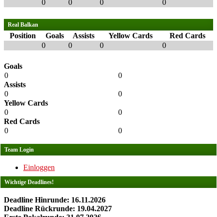
0
0
0
0
Real Balkan
Position
Goals
Assists
Yellow Cards
Red Cards
0
0
0
0
Goals
0
0
Assists
0
0
Yellow Cards
0
0
Red Cards
0
0
Team Login
Einloggen
Wichtige Deadlines!
Deadline Hinrunde: 16.11.2026
Deadline Rückrunde: 19.04.2027