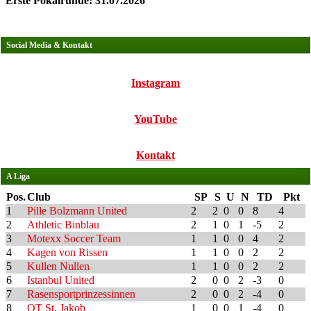
Erste Pokalrunde: 31.07.2026
Social Media & Kontakt
Instagram
YouTube
Kontakt
A Liga
Pos.
Club
SP
S
U
N
TD
Pkt
1
Pille Bolzmann United
2
2
0
0
8
4
2
Athletic Binblau
2
1
0
1
-5
2
3
Motexx Soccer Team
1
1
0
0
4
2
4
Kagen von Rissen
1
1
0
0
2
2
5
Kullen Nullen
1
1
0
0
2
2
6
Istanbul United
2
0
0
2
-3
0
7
Rasensportprinzessinnen
2
0
0
2
-4
0
8
OT St. Jakob
1
0
0
1
-4
0