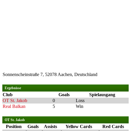
Sonnenscheinstraße 7, 52078 Aachen, Deutschland
Ergebnisse
Club
Goals
Spielausgang
OT St. Jakob
0
Loss
Real Balkan
5
Win
OT St. Jakob
Position
Goals
Assists
Yellow Cards
Red Cards