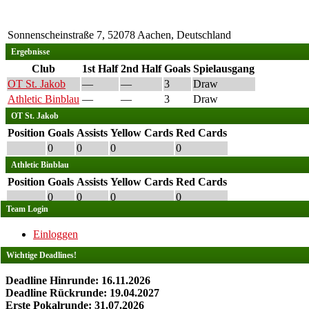
Sonnenscheinstraße 7, 52078 Aachen, Deutschland
Ergebnisse
Club
1st Half
2nd Half
Goals
Spielausgang
OT St. Jakob
—
—
3
Draw
Athletic Binblau
—
—
3
Draw
OT St. Jakob
Position
Goals
Assists
Yellow Cards
Red Cards
0
0
0
0
Athletic Binblau
Position
Goals
Assists
Yellow Cards
Red Cards
0
0
0
0
Team Login
Einloggen
Wichtige Deadlines!
Deadline Hinrunde: 16.11.2026
Deadline Rückrunde: 19.04.2027
Erste Pokalrunde: 31.07.2026