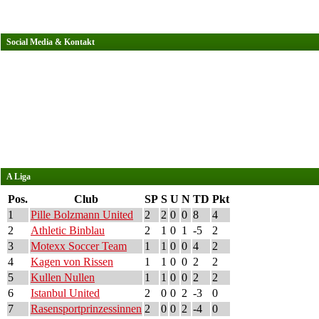
Social Media & Kontakt
A Liga
Pos.
Club
SP
S
U
N
TD
Pkt
1
Pille Bolzmann United
2
2
0
0
8
4
2
Athletic Binblau
2
1
0
1
-5
2
3
Motexx Soccer Team
1
1
0
0
4
2
4
Kagen von Rissen
1
1
0
0
2
2
5
Kullen Nullen
1
1
0
0
2
2
6
Istanbul United
2
0
0
2
-3
0
7
Rasensportprinzessinnen
2
0
0
2
-4
0