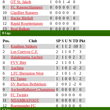
8
OT St. Jakob
1
0
0
1
-4
0
9
FC Rasenschlampen
0
0
0
0
0
0
10
GlasBier Rangers
0
0
0
0
0
0
11
Hacke Bleiluft
0
0
0
0
0
0
12
Rapid Rosettentango
0
0
0
0
0
0
13
Real Balkan
0
0
0
0
0
0
B Liga
Pos.
Club
SP
S
U
N
TD
Pkt
1
Knallgas Strikers
4
1
1
2
-10
3
2
Los Cuervos C.F.
2
1
1
0
7
3
3
Halalemania Aachen
2
1
1
0
2
3
4
FVV Bier
2
1
1
0
1
3
5
Aachina
3
1
0
2
-2
2
6
1.FC Bierunion West
2
1
0
1
-1
2
7
FC Tango
1
1
0
0
5
2
8
SV Barfuss Bethlehem
2
0
0
2
-2
0
9
AschenBallsport Champions
0
0
0
0
0
0
10
FC Twinky
0
0
0
0
0
0
11
NDAMBAFOOT
0
0
0
0
0
0
12
Roermonder FC
0
0
0
0
0
0