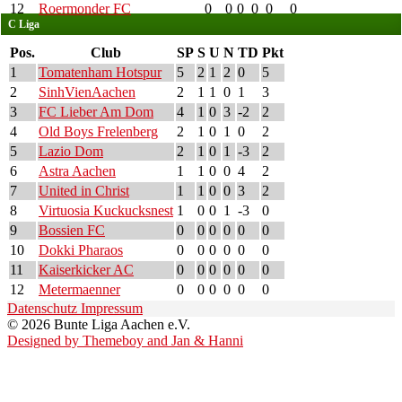
12
Roermonder FC
0
0
0
0
0
0
C Liga
Pos.
Club
SP
S
U
N
TD
Pkt
1
Tomatenham Hotspur
5
2
1
2
0
5
2
SinhVienAachen
2
1
1
0
1
3
3
FC Lieber Am Dom
4
1
0
3
-2
2
4
Old Boys Frelenberg
2
1
0
1
0
2
5
Lazio Dom
2
1
0
1
-3
2
6
Astra Aachen
1
1
0
0
4
2
7
United in Christ
1
1
0
0
3
2
8
Virtuosia Kuckucksnest
1
0
0
1
-3
0
9
Bossien FC
0
0
0
0
0
0
10
Dokki Pharaos
0
0
0
0
0
0
11
Kaiserkicker AC
0
0
0
0
0
0
12
Metermaenner
0
0
0
0
0
0
Datenschutz
Impressum
© 2026 Bunte Liga Aachen e.V.
Designed by Themeboy and Jan & Hanni