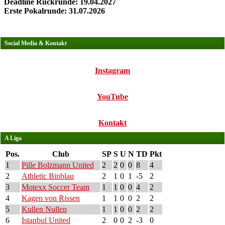
Deadline Rückrunde: 19.04.2027
Erste Pokalrunde: 31.07.2026
Social Media & Kontakt
Instagram
YouTube
Kontakt
A Liga
Pos.
Club
SP
S
U
N
TD
Pkt
1
Pille Bolzmann United
2
2
0
0
8
4
2
Athletic Binblau
2
1
0
1
-5
2
3
Motexx Soccer Team
1
1
0
0
4
2
4
Kagen von Rissen
1
1
0
0
2
2
5
Kullen Nullen
1
1
0
0
2
2
6
Istanbul United
2
0
0
2
-3
0