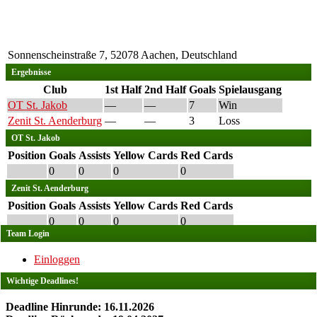
Sonnenscheinstraße 7, 52078 Aachen, Deutschland
Ergebnisse
Club
1st Half
2nd Half
Goals
Spielausgang
OT St. Jakob
—
—
7
Win
Zenit St. Aenderburg
—
—
3
Loss
OT St. Jakob
Position
Goals
Assists
Yellow Cards
Red Cards
0
0
0
0
Zenit St. Aenderburg
Position
Goals
Assists
Yellow Cards
Red Cards
0
0
0
0
Team Login
Einloggen
Wichtige Deadlines!
Deadline Hinrunde: 16.11.2026