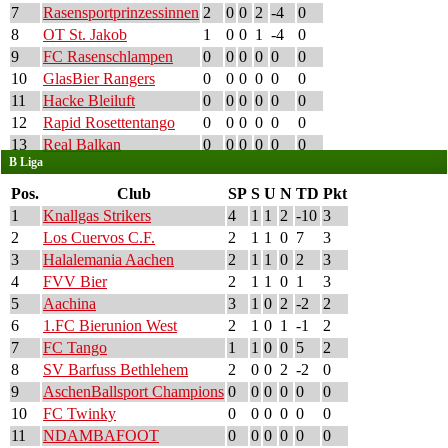
7
Rasensportprinzessinnen
2
0
0
2
-4
0
8
OT St. Jakob
1
0
0
1
-4
0
9
FC Rasenschlampen
0
0
0
0
0
0
10
GlasBier Rangers
0
0
0
0
0
0
11
Hacke Bleiluft
0
0
0
0
0
0
12
Rapid Rosettentango
0
0
0
0
0
0
13
Real Balkan
0
0
0
0
0
0
B Liga
Pos.
Club
SP
S
U
N
TD
Pkt
1
Knallgas Strikers
4
1
1
2
-10
3
2
Los Cuervos C.F.
2
1
1
0
7
3
3
Halalemania Aachen
2
1
1
0
2
3
4
FVV Bier
2
1
1
0
1
3
5
Aachina
3
1
0
2
-2
2
6
1.FC Bierunion West
2
1
0
1
-1
2
7
FC Tango
1
1
0
0
5
2
8
SV Barfuss Bethlehem
2
0
0
2
-2
0
9
AschenBallsport Champions
0
0
0
0
0
0
10
FC Twinky
0
0
0
0
0
0
11
NDAMBAFOOT
0
0
0
0
0
0