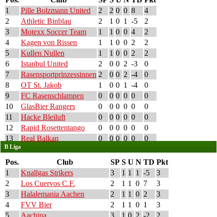
1
Pille Bolzmann United
2
2
0
0
8
4
2
Athletic Binblau
2
1
0
1
-5
2
3
Motexx Soccer Team
1
1
0
0
4
2
4
Kagen von Rissen
1
1
0
0
2
2
5
Kullen Nullen
1
1
0
0
2
2
6
Istanbul United
2
0
0
2
-3
0
7
Rasensportprinzessinnen
2
0
0
2
-4
0
8
OT St. Jakob
1
0
0
1
-4
0
9
FC Rasenschlampen
0
0
0
0
0
0
10
GlasBier Rangers
0
0
0
0
0
0
11
Hacke Bleiluft
0
0
0
0
0
0
12
Rapid Rosettentango
0
0
0
0
0
0
13
Real Balkan
0
0
0
0
0
0
B Liga
Pos.
Club
SP
S
U
N
TD
Pkt
1
Knallgas Strikers
3
1
1
1
-5
3
2
Los Cuervos C.F.
2
1
1
0
7
3
3
Halalemania Aachen
2
1
1
0
2
3
4
FVV Bier
2
1
1
0
1
3
5
Aachina
3
1
0
2
-2
2