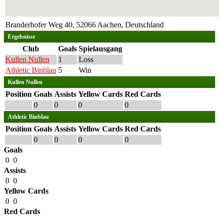
Branderhofer Weg 40, 52066 Aachen, Deutschland
Ergebnisse
Club
Goals
Spielausgang
Kullen Nullen
1
Loss
Athletic Binblau
5
Win
Kullen Nullen
Position
Goals
Assists
Yellow Cards
Red Cards
0
0
0
0
Athletic Binblau
Position
Goals
Assists
Yellow Cards
Red Cards
0
0
0
0
Goals
0
0
Assists
0
0
Yellow Cards
0
0
Red Cards