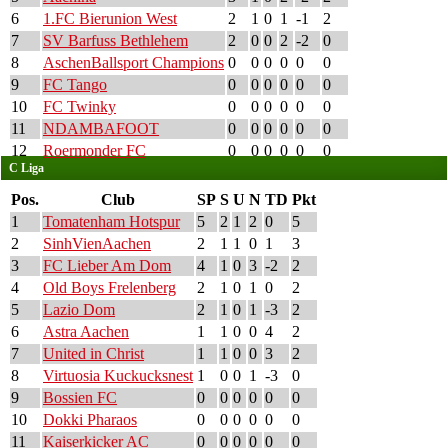
6
1.FC Bierunion West
2
1
0
1
-1
2
7
SV Barfuss Bethlehem
2
0
0
2
-2
0
8
AschenBallsport Champions
0
0
0
0
0
0
9
FC Tango
0
0
0
0
0
0
10
FC Twinky
0
0
0
0
0
0
11
NDAMBAFOOT
0
0
0
0
0
0
12
Roermonder FC
0
0
0
0
0
0
C Liga
Pos.
Club
SP
S
U
N
TD
Pkt
1
Tomatenham Hotspur
5
2
1
2
0
5
2
SinhVienAachen
2
1
1
0
1
3
3
FC Lieber Am Dom
4
1
0
3
-2
2
4
Old Boys Frelenberg
2
1
0
1
0
2
5
Lazio Dom
2
1
0
1
-3
2
6
Astra Aachen
1
1
0
0
4
2
7
United in Christ
1
1
0
0
3
2
8
Virtuosia Kuckucksnest
1
0
0
1
-3
0
9
Bossien FC
0
0
0
0
0
0
10
Dokki Pharaos
0
0
0
0
0
0
11
Kaiserkicker AC
0
0
0
0
0
0