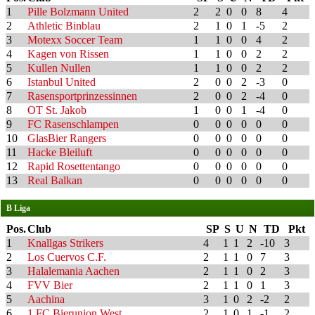
1
Pille Bolzmann United
2
2
0
0
8
4
2
Athletic Binblau
2
1
0
1
-5
2
3
Motexx Soccer Team
1
1
0
0
4
2
4
Kagen von Rissen
1
1
0
0
2
2
5
Kullen Nullen
1
1
0
0
2
2
6
Istanbul United
2
0
0
2
-3
0
7
Rasensportprinzessinnen
2
0
0
2
-4
0
8
OT St. Jakob
1
0
0
1
-4
0
9
FC Rasenschlampen
0
0
0
0
0
0
10
GlasBier Rangers
0
0
0
0
0
0
11
Hacke Bleiluft
0
0
0
0
0
0
12
Rapid Rosettentango
0
0
0
0
0
0
13
Real Balkan
0
0
0
0
0
0
B Liga
Pos.
Club
SP
S
U
N
TD
Pkt
1
Knallgas Strikers
4
1
1
2
-10
3
2
Los Cuervos C.F.
2
1
1
0
7
3
3
Halalemania Aachen
2
1
1
0
2
3
4
FVV Bier
2
1
1
0
1
3
5
Aachina
3
1
0
2
-2
2
6
1.FC Bierunion West
2
1
0
1
-1
2