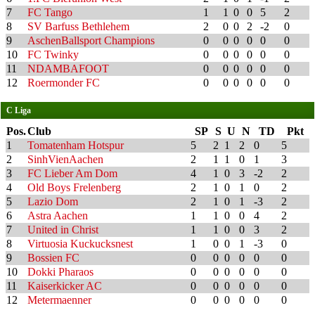
7
FC Tango
1
1
0
0
5
2
8
SV Barfuss Bethlehem
2
0
0
2
-2
0
9
AschenBallsport Champions
0
0
0
0
0
0
10
FC Twinky
0
0
0
0
0
0
11
NDAMBAFOOT
0
0
0
0
0
0
12
Roermonder FC
0
0
0
0
0
0
C Liga
Pos.
Club
SP
S
U
N
TD
Pkt
1
Tomatenham Hotspur
5
2
1
2
0
5
2
SinhVienAachen
2
1
1
0
1
3
3
FC Lieber Am Dom
4
1
0
3
-2
2
4
Old Boys Frelenberg
2
1
0
1
0
2
5
Lazio Dom
2
1
0
1
-3
2
6
Astra Aachen
1
1
0
0
4
2
7
United in Christ
1
1
0
0
3
2
8
Virtuosia Kuckucksnest
1
0
0
1
-3
0
9
Bossien FC
0
0
0
0
0
0
10
Dokki Pharaos
0
0
0
0
0
0
11
Kaiserkicker AC
0
0
0
0
0
0
12
Metermaenner
0
0
0
0
0
0