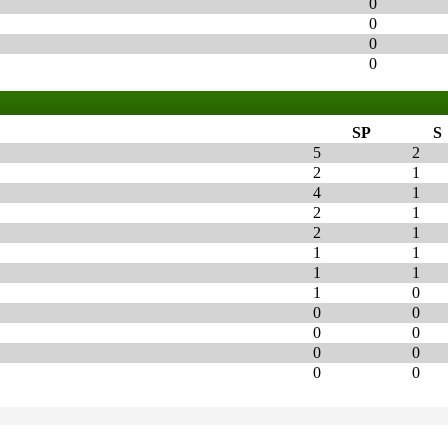
0
0
0
0
SP
S
5
2
2
1
4
1
2
1
2
1
1
1
1
1
1
0
0
0
0
0
0
0
0
0