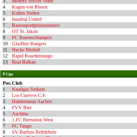
3
Motexx Soccer Team
4
Kagen von Rissen
5
Kullen Nullen
6
Istanbul United
7
Rasensportprinzessinnen
8
OT St. Jakob
9
FC Rasenschlampen
10
GlasBier Rangers
11
Hacke Bleiluft
12
Rapid Rosettentango
13
Real Balkan
B Liga
Pos.
Club
1
Knallgas Strikers
2
Los Cuervos C.F.
3
Halalemania Aachen
4
FVV Bier
5
Aachina
6
1.FC Bierunion West
7
FC Tango
8
SV Barfuss Bethlehem