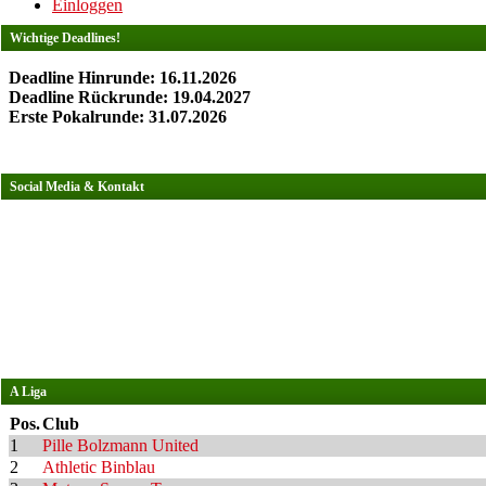
Einloggen
Wichtige Deadlines!
Deadline Hinrunde: 16.11.2026
Deadline Rückrunde: 19.04.2027
Erste Pokalrunde: 31.07.2026
Social Media & Kontakt
A Liga
Pos.
Club
1
Pille Bolzmann United
2
Athletic Binblau