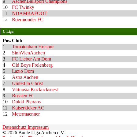
9
AschenBallsport Champions
10
FC Twinky
11
NDAMBAFOOT
12
Roermonder FC
C Liga
Pos.
Club
1
Tomatenham Hotspur
2
SinhVienAachen
3
FC Lieber Am Dom
4
Old Boys Frelenberg
5
Lazio Dom
6
Astra Aachen
7
United in Christ
8
Virtuosia Kuckucksnest
9
Bossien FC
10
Dokki Pharaos
11
Kaiserkicker AC
12
Metermaenner
Datenschutz
Impressum
© 2026 Bunte Liga Aachen e.V.