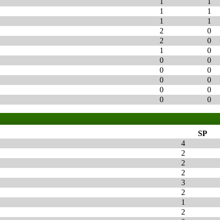
1
1
1
1
1
1
2
0
2
0
1
0
0
0
0
0
0
0
0
0
0
0
SP
4
2
2
2
3
2
1
2