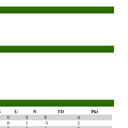
S
U
N
TD
Pkt
0
0
8
4
0
1
-5
2