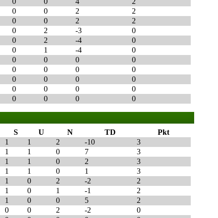
0
0
4
2
0
0
2
2
0
0
2
2
0
2
-3
0
0
2
-4
0
0
1
-4
0
0
0
0
0
0
0
0
0
0
0
0
0
0
0
0
0
0
0
0
0
S
U
N
TD
Pkt
1
1
2
-10
3
1
1
0
7
3
1
1
0
2
3
1
1
0
1
3
1
0
2
-2
2
1
0
1
-1
2
1
0
0
5
2
0
0
2
-2
0