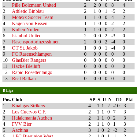
1
Pille Bolzmann United
2
2
0
0
8
4
2
Athletic Binblau
2
1
0
1
-5
2
3
Motexx Soccer Team
1
1
0
0
4
2
4
Kagen von Rissen
1
1
0
0
2
2
5
Kullen Nullen
1
1
0
0
2
2
6
Istanbul United
2
0
0
2
-3
0
7
Rasensportprinzessinnen
2
0
0
2
-4
0
8
OT St. Jakob
1
0
0
1
-4
0
9
FC Rasenschlampen
0
0
0
0
0
0
10
GlasBier Rangers
0
0
0
0
0
0
11
Hacke Bleiluft
0
0
0
0
0
0
12
Rapid Rosettentango
0
0
0
0
0
0
13
Real Balkan
0
0
0
0
0
0
B Liga
Pos.
Club
SP
S
U
N
TD
Pkt
1
Knallgas Strikers
4
1
1
2
-10
3
2
Los Cuervos C.F.
2
1
1
0
7
3
3
Halalemania Aachen
2
1
1
0
2
3
4
FVV Bier
2
1
1
0
1
3
5
Aachina
3
1
0
2
-2
2
6
1.FC Bierunion West
2
1
0
1
-1
2