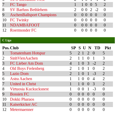
7
FC Tango
1
1
0
0
5
2
8
SV Barfuss Bethlehem
2
0
0
2
-2
0
9
AschenBallsport Champions
0
0
0
0
0
0
10
FC Twinky
0
0
0
0
0
0
11
NDAMBAFOOT
0
0
0
0
0
0
12
Roermonder FC
0
0
0
0
0
0
C Liga
Pos.
Club
SP
S
U
N
TD
Pkt
1
Tomatenham Hotspur
5
2
1
2
0
5
2
SinhVienAachen
2
1
1
0
1
3
3
FC Lieber Am Dom
4
1
0
3
-2
2
4
Old Boys Frelenberg
2
1
0
1
0
2
5
Lazio Dom
2
1
0
1
-3
2
6
Astra Aachen
1
1
0
0
4
2
7
United in Christ
1
1
0
0
3
2
8
Virtuosia Kuckucksnest
1
0
0
1
-3
0
9
Bossien FC
0
0
0
0
0
0
10
Dokki Pharaos
0
0
0
0
0
0
11
Kaiserkicker AC
0
0
0
0
0
0
12
Metermaenner
0
0
0
0
0
0