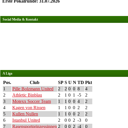
Erste Pokalrunde: 31.07.2026
Social Media & Kontakt
A Liga
Pos.
Club
SP
S
U
N
TD
Pkt
1
Pille Bolzmann United
2
2
0
0
8
4
2
Athletic Binblau
2
1
0
1
-5
2
3
Motexx Soccer Team
1
1
0
0
4
2
4
Kagen von Rissen
1
1
0
0
2
2
5
Kullen Nullen
1
1
0
0
2
2
6
Istanbul United
2
0
0
2
-3
0
7
Rasensportprinzessinnen
2
0
0
2
-4
0