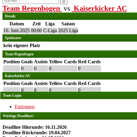
nach:
Team Regenbogen
vs
Kaiserkicker AC
Details
Datum
Zeit
Liga
Saison
10. Juni 2025
00:00
C-Liga
2025 Liga
Spielstätte
kein eigener Platz
Team Regenbogen
Position
Goals
Assists
Yellow Cards
Red Cards
0
0
0
0
Kaiserkicker AC
Position
Goals
Assists
Yellow Cards
Red Cards
0
0
0
0
Team Login
Einloggen
Wichtige Deadlines!
Deadline Hinrunde: 16.11.2026
Deadline Rückrunde: 19.04.2027