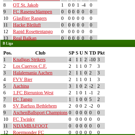
8
OT St. Jakob
1
0
0
1
-4
0
9
FC Rasenschlampen
0
0
0
0
0
0
10
GlasBier Rangers
0
0
0
0
0
0
11
Hacke Bleiluft
0
0
0
0
0
0
12
Rapid Rosettentango
0
0
0
0
0
0
13
Real Balkan
0
0
0
0
0
0
B Liga
Pos.
Club
SP
S
U
N
TD
Pkt
1
Knallgas Strikers
4
1
1
2
-10
3
2
Los Cuervos C.F.
2
1
1
0
7
3
3
Halalemania Aachen
2
1
1
0
2
3
4
FVV Bier
2
1
1
0
1
3
5
Aachina
3
1
0
2
-2
2
6
1.FC Bierunion West
2
1
0
1
-1
2
7
FC Tango
1
1
0
0
5
2
8
SV Barfuss Bethlehem
2
0
0
2
-2
0
9
AschenBallsport Champions
0
0
0
0
0
0
10
FC Twinky
0
0
0
0
0
0
11
NDAMBAFOOT
0
0
0
0
0
0
12
Roermonder FC
0
0
0
0
0
0