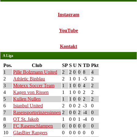
Instagram
YouTube
Kontakt
A Liga
Pos.
Club
SP
S
U
N
TD
Pkt
1
Pille Bolzmann United
2
2
0
0
8
4
2
Athletic Binblau
2
1
0
1
-5
2
3
Motexx Soccer Team
1
1
0
0
4
2
4
Kagen von Rissen
1
1
0
0
2
2
5
Kullen Nullen
1
1
0
0
2
2
6
Istanbul United
2
0
0
2
-3
0
7
Rasensportprinzessinnen
2
0
0
2
-4
0
8
OT St. Jakob
1
0
0
1
-4
0
9
FC Rasenschlampen
0
0
0
0
0
0
10
GlasBier Rangers
0
0
0
0
0
0