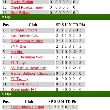
11
Hacke Bleiluft
0
0
0
0
0
0
12
Rapid Rosettentango
0
0
0
0
0
0
13
Real Balkan
0
0
0
0
0
0
B Liga
Pos.
Club
SP
S
U
N
TD
Pkt
1
Knallgas Strikers
4
1
1
2
-10
3
2
Los Cuervos C.F.
2
1
1
0
7
3
3
Halalemania Aachen
2
1
1
0
2
3
4
FVV Bier
2
1
1
0
1
3
5
Aachina
3
1
0
2
-2
2
6
1.FC Bierunion West
2
1
0
1
-1
2
7
FC Tango
1
1
0
0
5
2
8
SV Barfuss Bethlehem
2
0
0
2
-2
0
9
AschenBallsport Champions
0
0
0
0
0
0
10
FC Twinky
0
0
0
0
0
0
11
NDAMBAFOOT
0
0
0
0
0
0
12
Roermonder FC
0
0
0
0
0
0
C Liga
Pos.
Club
SP
S
U
N
TD
Pkt
1
Tomatenham Hotspur
5
2
1
2
0
5