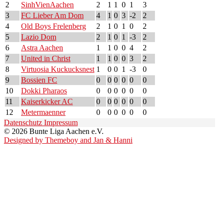
2
SinhVienAachen
2
1
1
0
1
3
3
FC Lieber Am Dom
4
1
0
3
-2
2
4
Old Boys Frelenberg
2
1
0
1
0
2
5
Lazio Dom
2
1
0
1
-3
2
6
Astra Aachen
1
1
0
0
4
2
7
United in Christ
1
1
0
0
3
2
8
Virtuosia Kuckucksnest
1
0
0
1
-3
0
9
Bossien FC
0
0
0
0
0
0
10
Dokki Pharaos
0
0
0
0
0
0
11
Kaiserkicker AC
0
0
0
0
0
0
12
Metermaenner
0
0
0
0
0
0
Datenschutz
Impressum
© 2026 Bunte Liga Aachen e.V.
Designed by Themeboy and Jan & Hanni