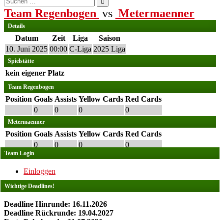
nach:
Team Regenbogen
vs
Metermaenner
Details
Datum
Zeit
Liga
Saison
10. Juni 2025
00:00
C-Liga
2025 Liga
Spielstätte
kein eigener Platz
Team Regenbogen
Position
Goals
Assists
Yellow Cards
Red Cards
0
0
0
0
Metermaenner
Position
Goals
Assists
Yellow Cards
Red Cards
0
0
0
0
Team Login
Einloggen
Wichtige Deadlines!
Deadline Hinrunde: 16.11.2026
Deadline Rückrunde: 19.04.2027