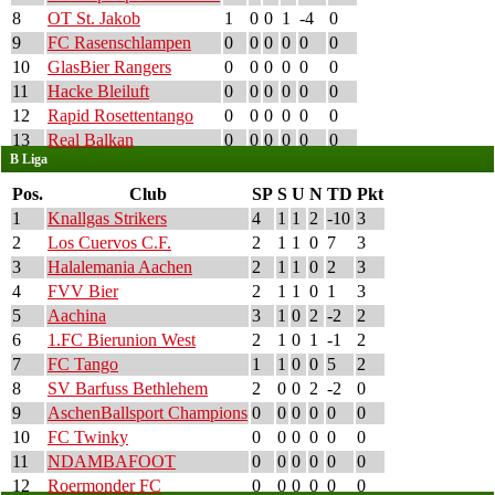
8
OT St. Jakob
1
0
0
1
-4
0
9
FC Rasenschlampen
0
0
0
0
0
0
10
GlasBier Rangers
0
0
0
0
0
0
11
Hacke Bleiluft
0
0
0
0
0
0
12
Rapid Rosettentango
0
0
0
0
0
0
13
Real Balkan
0
0
0
0
0
0
B Liga
Pos.
Club
SP
S
U
N
TD
Pkt
1
Knallgas Strikers
4
1
1
2
-10
3
2
Los Cuervos C.F.
2
1
1
0
7
3
3
Halalemania Aachen
2
1
1
0
2
3
4
FVV Bier
2
1
1
0
1
3
5
Aachina
3
1
0
2
-2
2
6
1.FC Bierunion West
2
1
0
1
-1
2
7
FC Tango
1
1
0
0
5
2
8
SV Barfuss Bethlehem
2
0
0
2
-2
0
9
AschenBallsport Champions
0
0
0
0
0
0
10
FC Twinky
0
0
0
0
0
0
11
NDAMBAFOOT
0
0
0
0
0
0
12
Roermonder FC
0
0
0
0
0
0