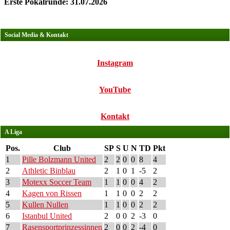
Erste Pokalrunde: 31.07.2026
Social Media & Kontakt
Instagram
YouTube
Kontakt
A Liga
Pos.
Club
SP
S
U
N
TD
Pkt
1
Pille Bolzmann United
2
2
0
0
8
4
2
Athletic Binblau
2
1
0
1
-5
2
3
Motexx Soccer Team
1
1
0
0
4
2
4
Kagen von Rissen
1
1
0
0
2
2
5
Kullen Nullen
1
1
0
0
2
2
6
Istanbul United
2
0
0
2
-3
0
7
Rasensportprinzessinnen
2
0
0
2
-4
0