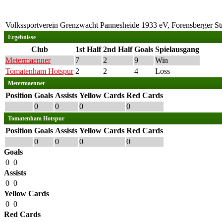
Volkssportverein Grenzwacht Pannesheide 1933 eV, Forensberger St
Ergebnisse
Club
1st Half
2nd Half
Goals
Spielausgang
Metermaenner
7
2
9
Win
Tomatenham Hotspur
2
2
4
Loss
Metermaenner
Position
Goals
Assists
Yellow Cards
Red Cards
0
0
0
0
Tomatenham Hotspur
Position
Goals
Assists
Yellow Cards
Red Cards
0
0
0
0
Goals
0
0
Assists
0
0
Yellow Cards
0
0
Red Cards