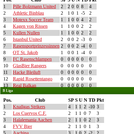
1
Pille Bolzmann United
2
2
0
0
8
4
2
Athletic Binblau
2
1
0
1
-5
2
3
Motexx Soccer Team
1
1
0
0
4
2
4
Kagen von Rissen
1
1
0
0
2
2
5
Kullen Nullen
1
1
0
0
2
2
6
Istanbul United
2
0
0
2
-3
0
7
Rasensportprinzessinnen
2
0
0
2
-4
0
8
OT St. Jakob
1
0
0
1
-4
0
9
FC Rasenschlampen
0
0
0
0
0
0
10
GlasBier Rangers
0
0
0
0
0
0
11
Hacke Bleiluft
0
0
0
0
0
0
12
Rapid Rosettentango
0
0
0
0
0
0
13
Real Balkan
0
0
0
0
0
0
B Liga
Pos.
Club
SP
S
U
N
TD
Pkt
1
Knallgas Strikers
4
1
1
2
-10
3
2
Los Cuervos C.F.
2
1
1
0
7
3
3
Halalemania Aachen
2
1
1
0
2
3
4
FVV Bier
2
1
1
0
1
3
5
Aachina
3
1
0
2
-2
2