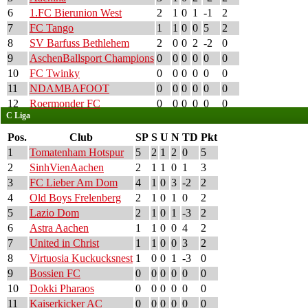
6
1.FC Bierunion West
2
1
0
1
-1
2
7
FC Tango
1
1
0
0
5
2
8
SV Barfuss Bethlehem
2
0
0
2
-2
0
9
AschenBallsport Champions
0
0
0
0
0
0
10
FC Twinky
0
0
0
0
0
0
11
NDAMBAFOOT
0
0
0
0
0
0
12
Roermonder FC
0
0
0
0
0
0
C Liga
Pos.
Club
SP
S
U
N
TD
Pkt
1
Tomatenham Hotspur
5
2
1
2
0
5
2
SinhVienAachen
2
1
1
0
1
3
3
FC Lieber Am Dom
4
1
0
3
-2
2
4
Old Boys Frelenberg
2
1
0
1
0
2
5
Lazio Dom
2
1
0
1
-3
2
6
Astra Aachen
1
1
0
0
4
2
7
United in Christ
1
1
0
0
3
2
8
Virtuosia Kuckucksnest
1
0
0
1
-3
0
9
Bossien FC
0
0
0
0
0
0
10
Dokki Pharaos
0
0
0
0
0
0
11
Kaiserkicker AC
0
0
0
0
0
0