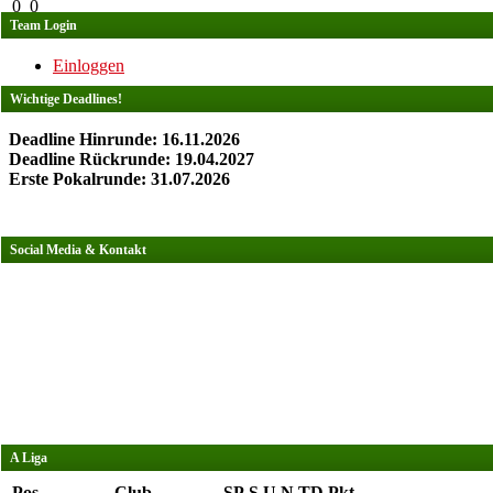
0
0
Team Login
Einloggen
Wichtige Deadlines!
Deadline Hinrunde: 16.11.2026
Deadline Rückrunde: 19.04.2027
Erste Pokalrunde: 31.07.2026
Social Media & Kontakt
A Liga
Pos.
Club
SP
S
U
N
TD
Pkt