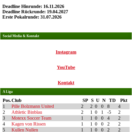
Deadline Hinrunde: 16.11.2026
Deadline Rückrunde: 19.04.2027
Erste Pokalrunde: 31.07.2026
Social Media & Kontakt
Instagram
YouTube
Kontakt
A Liga
Pos.
Club
SP
S
U
N
TD
Pkt
1
Pille Bolzmann United
2
2
0
0
8
4
2
Athletic Binblau
2
1
0
1
-5
2
3
Motexx Soccer Team
1
1
0
0
4
2
4
Kagen von Rissen
1
1
0
0
2
2
5
Kullen Nullen
1
1
0
0
2
2