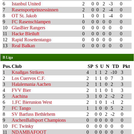
6
Istanbul United
2
0
0
2
-3
0
7
Rasensportprinzessinnen
2
0
0
2
-4
0
8
OT St. Jakob
1
0
0
1
-4
0
9
FC Rasenschlampen
0
0
0
0
0
0
10
GlasBier Rangers
0
0
0
0
0
0
11
Hacke Bleiluft
0
0
0
0
0
0
12
Rapid Rosettentango
0
0
0
0
0
0
13
Real Balkan
0
0
0
0
0
0
B Liga
Pos.
Club
SP
S
U
N
TD
Pkt
1
Knallgas Strikers
4
1
1
2
-10
3
2
Los Cuervos C.F.
2
1
1
0
7
3
3
Halalemania Aachen
2
1
1
0
2
3
4
FVV Bier
2
1
1
0
1
3
5
Aachina
3
1
0
2
-2
2
6
1.FC Bierunion West
2
1
0
1
-1
2
7
FC Tango
1
1
0
0
5
2
8
SV Barfuss Bethlehem
2
0
0
2
-2
0
9
AschenBallsport Champions
0
0
0
0
0
0
10
FC Twinky
0
0
0
0
0
0
11
NDAMBAFOOT
0
0
0
0
0
0