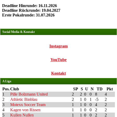
Deadline Hinrunde: 16.11.2026
Deadline Rückrunde: 19.04.2027
Erste Pokalrunde: 31.07.2026
Social Media & Kontakt
Instagram
YouTube
Kontakt
A Liga
Pos.
Club
SP
S
U
N
TD
Pkt
1
Pille Bolzmann United
2
2
0
0
8
4
2
Athletic Binblau
2
1
0
1
-5
2
3
Motexx Soccer Team
1
1
0
0
4
2
4
Kagen von Rissen
1
1
0
0
2
2
5
Kullen Nullen
1
1
0
0
2
2