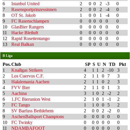
6
Istanbul United
2
0
0
2
-3
0
7
Rasensportprinzessinnen
2
0
0
2
-4
0
8
OT St. Jakob
1
0
0
1
-4
0
9
FC Rasenschlampen
0
0
0
0
0
0
10
GlasBier Rangers
0
0
0
0
0
0
11
Hacke Bleiluft
0
0
0
0
0
0
12
Rapid Rosettentango
0
0
0
0
0
0
13
Real Balkan
0
0
0
0
0
0
B Liga
Pos.
Club
SP
S
U
N
TD
Pkt
1
Knallgas Strikers
4
1
1
2
-10
3
2
Los Cuervos C.F.
2
1
1
0
7
3
3
Halalemania Aachen
2
1
1
0
2
3
4
FVV Bier
2
1
1
0
1
3
5
Aachina
3
1
0
2
-2
2
6
1.FC Bierunion West
2
1
0
1
-1
2
7
FC Tango
1
1
0
0
5
2
8
SV Barfuss Bethlehem
2
0
0
2
-2
0
9
AschenBallsport Champions
0
0
0
0
0
0
10
FC Twinky
0
0
0
0
0
0
11
NDAMBAFOOT
0
0
0
0
0
0