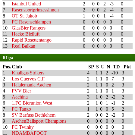
6
Istanbul United
2
0
0
2
-3
0
7
Rasensportprinzessinnen
2
0
0
2
-4
0
8
OT St. Jakob
1
0
0
1
-4
0
9
FC Rasenschlampen
0
0
0
0
0
0
10
GlasBier Rangers
0
0
0
0
0
0
11
Hacke Bleiluft
0
0
0
0
0
0
12
Rapid Rosettentango
0
0
0
0
0
0
13
Real Balkan
0
0
0
0
0
0
B Liga
Pos.
Club
SP
S
U
N
TD
Pkt
1
Knallgas Strikers
4
1
1
2
-10
3
2
Los Cuervos C.F.
2
1
1
0
7
3
3
Halalemania Aachen
2
1
1
0
2
3
4
FVV Bier
2
1
1
0
1
3
5
Aachina
3
1
0
2
-2
2
6
1.FC Bierunion West
2
1
0
1
-1
2
7
FC Tango
1
1
0
0
5
2
8
SV Barfuss Bethlehem
2
0
0
2
-2
0
9
AschenBallsport Champions
0
0
0
0
0
0
10
FC Twinky
0
0
0
0
0
0
11
NDAMBAFOOT
0
0
0
0
0
0