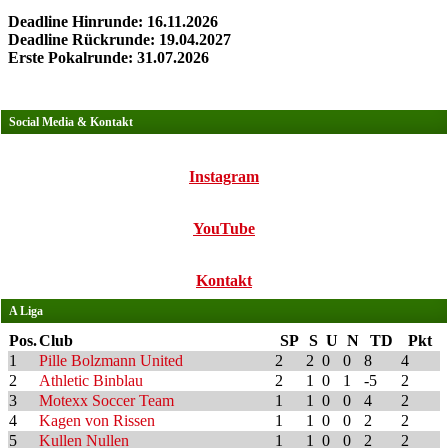
Deadline Hinrunde: 16.11.2026
Deadline Rückrunde: 19.04.2027
Erste Pokalrunde: 31.07.2026
Social Media & Kontakt
Instagram
YouTube
Kontakt
A Liga
Pos.
Club
SP
S
U
N
TD
Pkt
1
Pille Bolzmann United
2
2
0
0
8
4
2
Athletic Binblau
2
1
0
1
-5
2
3
Motexx Soccer Team
1
1
0
0
4
2
4
Kagen von Rissen
1
1
0
0
2
2
5
Kullen Nullen
1
1
0
0
2
2