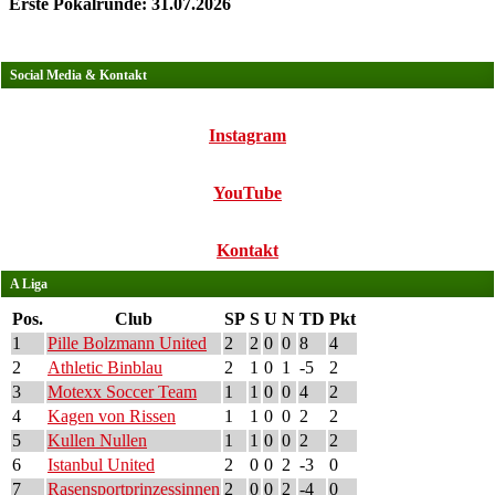
Erste Pokalrunde: 31.07.2026
Social Media & Kontakt
Instagram
YouTube
Kontakt
A Liga
Pos.
Club
SP
S
U
N
TD
Pkt
1
Pille Bolzmann United
2
2
0
0
8
4
2
Athletic Binblau
2
1
0
1
-5
2
3
Motexx Soccer Team
1
1
0
0
4
2
4
Kagen von Rissen
1
1
0
0
2
2
5
Kullen Nullen
1
1
0
0
2
2
6
Istanbul United
2
0
0
2
-3
0
7
Rasensportprinzessinnen
2
0
0
2
-4
0