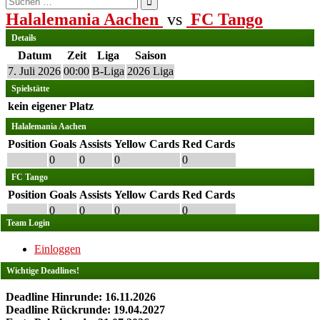
nach:
Halalemania Aachen
vs
FC Tango
Details
Datum
Zeit
Liga
Saison
7. Juli 2026
00:00
B-Liga
2026 Liga
Spielstätte
kein eigener Platz
Halalemania Aachen
Position
Goals
Assists
Yellow Cards
Red Cards
0
0
0
0
FC Tango
Position
Goals
Assists
Yellow Cards
Red Cards
0
0
0
0
Team Login
Einloggen
Wichtige Deadlines!
Deadline Hinrunde: 16.11.2026
Deadline Rückrunde: 19.04.2027