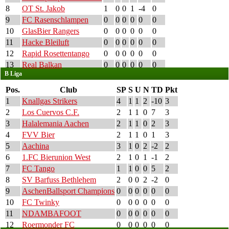
8
OT St. Jakob
1
0
0
1
-4
0
9
FC Rasenschlampen
0
0
0
0
0
0
10
GlasBier Rangers
0
0
0
0
0
0
11
Hacke Bleiluft
0
0
0
0
0
0
12
Rapid Rosettentango
0
0
0
0
0
0
13
Real Balkan
0
0
0
0
0
0
B Liga
Pos.
Club
SP
S
U
N
TD
Pkt
1
Knallgas Strikers
4
1
1
2
-10
3
2
Los Cuervos C.F.
2
1
1
0
7
3
3
Halalemania Aachen
2
1
1
0
2
3
4
FVV Bier
2
1
1
0
1
3
5
Aachina
3
1
0
2
-2
2
6
1.FC Bierunion West
2
1
0
1
-1
2
7
FC Tango
1
1
0
0
5
2
8
SV Barfuss Bethlehem
2
0
0
2
-2
0
9
AschenBallsport Champions
0
0
0
0
0
0
10
FC Twinky
0
0
0
0
0
0
11
NDAMBAFOOT
0
0
0
0
0
0
12
Roermonder FC
0
0
0
0
0
0