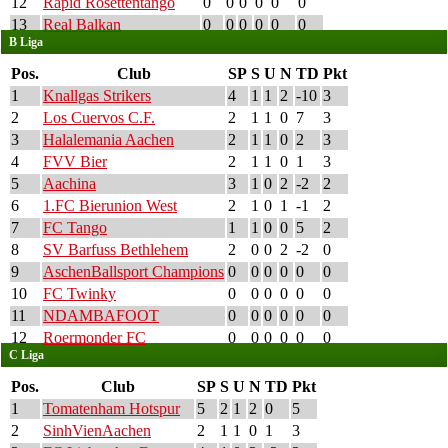
12
Rapid Rosettentango
0
0
0
0
0
0
13
Real Balkan
0
0
0
0
0
0
B Liga
Pos.
Club
SP
S
U
N
TD
Pkt
1
Knallgas Strikers
4
1
1
2
-10
3
2
Los Cuervos C.F.
2
1
1
0
7
3
3
Halalemania Aachen
2
1
1
0
2
3
4
FVV Bier
2
1
1
0
1
3
5
Aachina
3
1
0
2
-2
2
6
1.FC Bierunion West
2
1
0
1
-1
2
7
FC Tango
1
1
0
0
5
2
8
SV Barfuss Bethlehem
2
0
0
2
-2
0
9
AschenBallsport Champions
0
0
0
0
0
0
10
FC Twinky
0
0
0
0
0
0
11
NDAMBAFOOT
0
0
0
0
0
0
12
Roermonder FC
0
0
0
0
0
0
C Liga
Pos.
Club
SP
S
U
N
TD
Pkt
1
Tomatenham Hotspur
5
2
1
2
0
5
2
SinhVienAachen
2
1
1
0
1
3