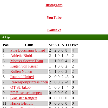
Instagram
YouTube
Kontakt
A Liga
Pos.
Club
SP
S
U
N
TD
Pkt
1
Pille Bolzmann United
2
2
0
0
8
4
2
Athletic Binblau
2
1
0
1
-5
2
3
Motexx Soccer Team
1
1
0
0
4
2
4
Kagen von Rissen
1
1
0
0
2
2
5
Kullen Nullen
1
1
0
0
2
2
6
Istanbul United
2
0
0
2
-3
0
7
Rasensportprinzessinnen
2
0
0
2
-4
0
8
OT St. Jakob
1
0
0
1
-4
0
9
FC Rasenschlampen
0
0
0
0
0
0
10
GlasBier Rangers
0
0
0
0
0
0
11
Hacke Bleiluft
0
0
0
0
0
0