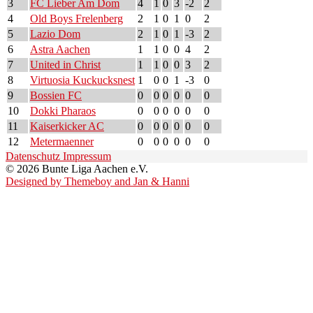
3
FC Lieber Am Dom
4
1
0
3
-2
2
4
Old Boys Frelenberg
2
1
0
1
0
2
5
Lazio Dom
2
1
0
1
-3
2
6
Astra Aachen
1
1
0
0
4
2
7
United in Christ
1
1
0
0
3
2
8
Virtuosia Kuckucksnest
1
0
0
1
-3
0
9
Bossien FC
0
0
0
0
0
0
10
Dokki Pharaos
0
0
0
0
0
0
11
Kaiserkicker AC
0
0
0
0
0
0
12
Metermaenner
0
0
0
0
0
0
Datenschutz
Impressum
© 2026 Bunte Liga Aachen e.V.
Designed by Themeboy and Jan & Hanni