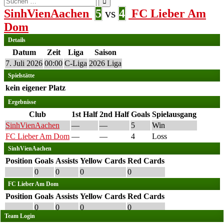
nach:
SinhVienAachen
5
vs
4
FC Lieber Am
Dom
Details
Datum
Zeit
Liga
Saison
7. Juli 2026
00:00
C-Liga
2026 Liga
Spielstätte
kein eigener Platz
Ergebnisse
Club
1st Half
2nd Half
Goals
Spielausgang
SinhVienAachen
—
—
5
Win
FC Lieber Am Dom
—
—
4
Loss
SinhVienAachen
Position
Goals
Assists
Yellow Cards
Red Cards
0
0
0
0
FC Lieber Am Dom
Position
Goals
Assists
Yellow Cards
Red Cards
0
0
0
0
Team Login