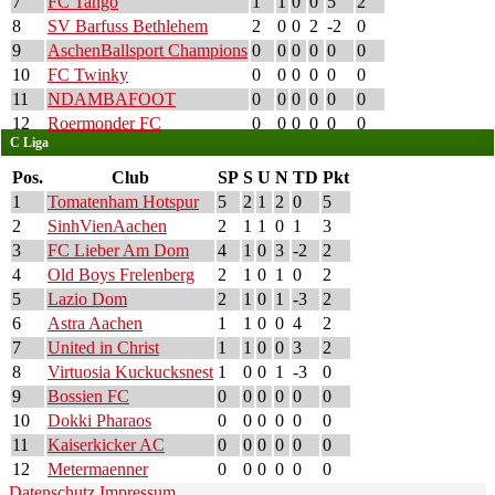
7
FC Tango
1
1
0
0
5
2
8
SV Barfuss Bethlehem
2
0
0
2
-2
0
9
AschenBallsport Champions
0
0
0
0
0
0
10
FC Twinky
0
0
0
0
0
0
11
NDAMBAFOOT
0
0
0
0
0
0
12
Roermonder FC
0
0
0
0
0
0
C Liga
Pos.
Club
SP
S
U
N
TD
Pkt
1
Tomatenham Hotspur
5
2
1
2
0
5
2
SinhVienAachen
2
1
1
0
1
3
3
FC Lieber Am Dom
4
1
0
3
-2
2
4
Old Boys Frelenberg
2
1
0
1
0
2
5
Lazio Dom
2
1
0
1
-3
2
6
Astra Aachen
1
1
0
0
4
2
7
United in Christ
1
1
0
0
3
2
8
Virtuosia Kuckucksnest
1
0
0
1
-3
0
9
Bossien FC
0
0
0
0
0
0
10
Dokki Pharaos
0
0
0
0
0
0
11
Kaiserkicker AC
0
0
0
0
0
0
12
Metermaenner
0
0
0
0
0
0
Datenschutz
Impressum