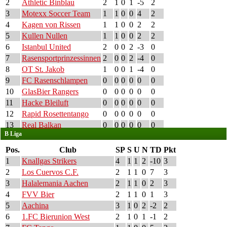
2
Athletic Binblau
2
1
0
1
-5
2
3
Motexx Soccer Team
1
1
0
0
4
2
4
Kagen von Rissen
1
1
0
0
2
2
5
Kullen Nullen
1
1
0
0
2
2
6
Istanbul United
2
0
0
2
-3
0
7
Rasensportprinzessinnen
2
0
0
2
-4
0
8
OT St. Jakob
1
0
0
1
-4
0
9
FC Rasenschlampen
0
0
0
0
0
0
10
GlasBier Rangers
0
0
0
0
0
0
11
Hacke Bleiluft
0
0
0
0
0
0
12
Rapid Rosettentango
0
0
0
0
0
0
13
Real Balkan
0
0
0
0
0
0
B Liga
Pos.
Club
SP
S
U
N
TD
Pkt
1
Knallgas Strikers
4
1
1
2
-10
3
2
Los Cuervos C.F.
2
1
1
0
7
3
3
Halalemania Aachen
2
1
1
0
2
3
4
FVV Bier
2
1
1
0
1
3
5
Aachina
3
1
0
2
-2
2
6
1.FC Bierunion West
2
1
0
1
-1
2