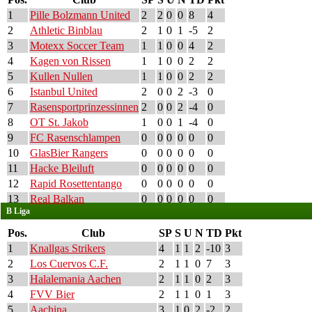
1
Pille Bolzmann United
2
2
0
0
8
4
2
Athletic Binblau
2
1
0
1
-5
2
3
Motexx Soccer Team
1
1
0
0
4
2
4
Kagen von Rissen
1
1
0
0
2
2
5
Kullen Nullen
1
1
0
0
2
2
6
Istanbul United
2
0
0
2
-3
0
7
Rasensportprinzessinnen
2
0
0
2
-4
0
8
OT St. Jakob
1
0
0
1
-4
0
9
FC Rasenschlampen
0
0
0
0
0
0
10
GlasBier Rangers
0
0
0
0
0
0
11
Hacke Bleiluft
0
0
0
0
0
0
12
Rapid Rosettentango
0
0
0
0
0
0
13
Real Balkan
0
0
0
0
0
0
B Liga
Pos.
Club
SP
S
U
N
TD
Pkt
1
Knallgas Strikers
4
1
1
2
-10
3
2
Los Cuervos C.F.
2
1
1
0
7
3
3
Halalemania Aachen
2
1
1
0
2
3
4
FVV Bier
2
1
1
0
1
3
5
Aachina
3
1
0
2
-2
2