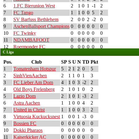
6
1.FC Bierunion West
2
1
0
1
-1
2
7
FC Tango
1
1
0
0
5
2
8
SV Barfuss Bethlehem
2
0
0
2
-2
0
9
AschenBallsport Champions
0
0
0
0
0
0
10
FC Twinky
0
0
0
0
0
0
11
NDAMBAFOOT
0
0
0
0
0
0
12
Roermonder FC
0
0
0
0
0
0
C Liga
Pos.
Club
SP
S
U
N
TD
Pkt
1
Tomatenham Hotspur
5
2
1
2
0
5
2
SinhVienAachen
2
1
1
0
1
3
3
FC Lieber Am Dom
4
1
0
3
-2
2
4
Old Boys Frelenberg
2
1
0
1
0
2
5
Lazio Dom
2
1
0
1
-3
2
6
Astra Aachen
1
1
0
0
4
2
7
United in Christ
1
1
0
0
3
2
8
Virtuosia Kuckucksnest
1
0
0
1
-3
0
9
Bossien FC
0
0
0
0
0
0
10
Dokki Pharaos
0
0
0
0
0
0
11
Kaiserkicker AC
0
0
0
0
0
0