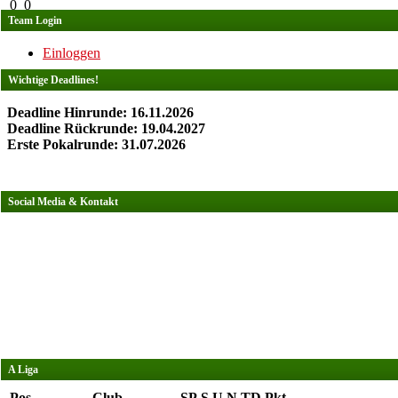
0
0
Team Login
Einloggen
Wichtige Deadlines!
Deadline Hinrunde: 16.11.2026
Deadline Rückrunde: 19.04.2027
Erste Pokalrunde: 31.07.2026
Social Media & Kontakt
A Liga
Pos.
Club
SP
S
U
N
TD
Pkt