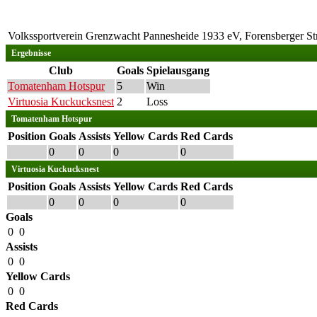
Volkssportverein Grenzwacht Pannesheide 1933 eV, Forensberger St
Ergebnisse
Club
Goals
Spielausgang
Tomatenham Hotspur
5
Win
Virtuosia Kuckucksnest
2
Loss
Tomatenham Hotspur
Position
Goals
Assists
Yellow Cards
Red Cards
0
0
0
0
Virtuosia Kuckucksnest
Position
Goals
Assists
Yellow Cards
Red Cards
0
0
0
0
Goals
0
0
Assists
0
0
Yellow Cards
0
0
Red Cards