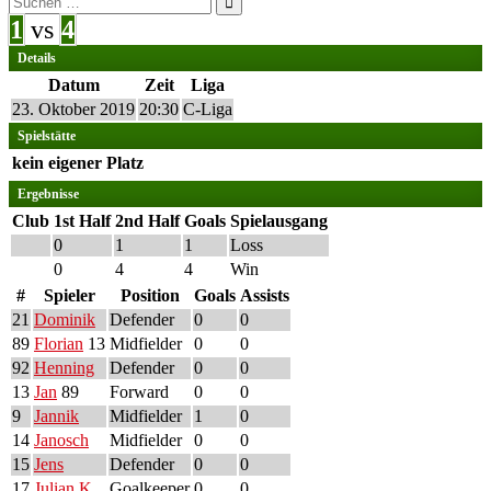
nach:
1
vs
4
Details
Datum
Zeit
Liga
23. Oktober 2019
20:30
C-Liga
Spielstätte
kein eigener Platz
Ergebnisse
Club
1st Half
2nd Half
Goals
Spielausgang
0
1
1
Loss
0
4
4
Win
#
Spieler
Position
Goals
Assists
21
Dominik
Defender
0
0
89
Florian
13
Midfielder
0
0
92
Henning
Defender
0
0
13
Jan
89
Forward
0
0
9
Jannik
Midfielder
1
0
14
Janosch
Midfielder
0
0
15
Jens
Defender
0
0
17
Julian K
Goalkeeper
0
0