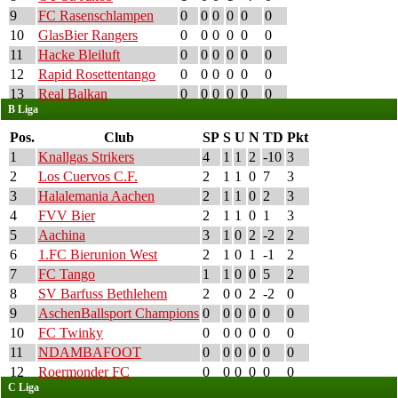
9
FC Rasenschlampen
0
0
0
0
0
0
10
GlasBier Rangers
0
0
0
0
0
0
11
Hacke Bleiluft
0
0
0
0
0
0
12
Rapid Rosettentango
0
0
0
0
0
0
13
Real Balkan
0
0
0
0
0
0
B Liga
Pos.
Club
SP
S
U
N
TD
Pkt
1
Knallgas Strikers
4
1
1
2
-10
3
2
Los Cuervos C.F.
2
1
1
0
7
3
3
Halalemania Aachen
2
1
1
0
2
3
4
FVV Bier
2
1
1
0
1
3
5
Aachina
3
1
0
2
-2
2
6
1.FC Bierunion West
2
1
0
1
-1
2
7
FC Tango
1
1
0
0
5
2
8
SV Barfuss Bethlehem
2
0
0
2
-2
0
9
AschenBallsport Champions
0
0
0
0
0
0
10
FC Twinky
0
0
0
0
0
0
11
NDAMBAFOOT
0
0
0
0
0
0
12
Roermonder FC
0
0
0
0
0
0
C Liga