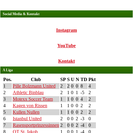
Social Media & Kontakt
Instagram
YouTube
Kontakt
A Liga
Pos.
Club
SP
S
U
N
TD
Pkt
1
Pille Bolzmann United
2
2
0
0
8
4
2
Athletic Binblau
2
1
0
1
-5
2
3
Motexx Soccer Team
1
1
0
0
4
2
4
Kagen von Rissen
1
1
0
0
2
2
5
Kullen Nullen
1
1
0
0
2
2
6
Istanbul United
2
0
0
2
-3
0
7
Rasensportprinzessinnen
2
0
0
2
-4
0
8
OT St. Jakob
1
0
0
1
-4
0