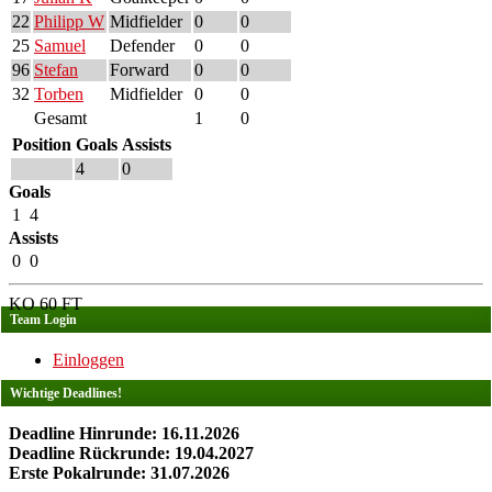
22
Philipp W
Midfielder
0
0
25
Samuel
Defender
0
0
96
Stefan
Forward
0
0
32
Torben
Midfielder
0
0
Gesamt
1
0
Position
Goals
Assists
4
0
Goals
1
4
Assists
0
0
KO
60
FT
Team Login
Einloggen
Wichtige Deadlines!
Deadline Hinrunde: 16.11.2026
Deadline Rückrunde: 19.04.2027
Erste Pokalrunde: 31.07.2026