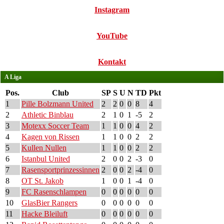
Instagram
YouTube
Kontakt
A Liga
Pos.
Club
SP
S
U
N
TD
Pkt
1
Pille Bolzmann United
2
2
0
0
8
4
2
Athletic Binblau
2
1
0
1
-5
2
3
Motexx Soccer Team
1
1
0
0
4
2
4
Kagen von Rissen
1
1
0
0
2
2
5
Kullen Nullen
1
1
0
0
2
2
6
Istanbul United
2
0
0
2
-3
0
7
Rasensportprinzessinnen
2
0
0
2
-4
0
8
OT St. Jakob
1
0
0
1
-4
0
9
FC Rasenschlampen
0
0
0
0
0
0
10
GlasBier Rangers
0
0
0
0
0
0
11
Hacke Bleiluft
0
0
0
0
0
0