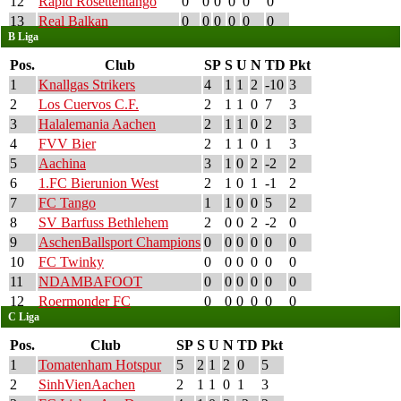
12
Rapid Rosettentango
0
0
0
0
0
0
13
Real Balkan
0
0
0
0
0
0
B Liga
Pos.
Club
SP
S
U
N
TD
Pkt
1
Knallgas Strikers
4
1
1
2
-10
3
2
Los Cuervos C.F.
2
1
1
0
7
3
3
Halalemania Aachen
2
1
1
0
2
3
4
FVV Bier
2
1
1
0
1
3
5
Aachina
3
1
0
2
-2
2
6
1.FC Bierunion West
2
1
0
1
-1
2
7
FC Tango
1
1
0
0
5
2
8
SV Barfuss Bethlehem
2
0
0
2
-2
0
9
AschenBallsport Champions
0
0
0
0
0
0
10
FC Twinky
0
0
0
0
0
0
11
NDAMBAFOOT
0
0
0
0
0
0
12
Roermonder FC
0
0
0
0
0
0
C Liga
Pos.
Club
SP
S
U
N
TD
Pkt
1
Tomatenham Hotspur
5
2
1
2
0
5
2
SinhVienAachen
2
1
1
0
1
3