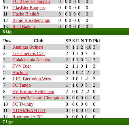
9
FC Rasenschlampen
0
0
0
0
0
0
10
GlasBier Rangers
0
0
0
0
0
0
11
Hacke Bleiluft
0
0
0
0
0
0
12
Rapid Rosettentango
0
0
0
0
0
0
13
Real Balkan
0
0
0
0
0
0
B Liga
Pos.
Club
SP
S
U
N
TD
Pkt
1
Knallgas Strikers
4
1
1
2
-10
3
2
Los Cuervos C.F.
2
1
1
0
7
3
3
Halalemania Aachen
2
1
1
0
2
3
4
FVV Bier
2
1
1
0
1
3
5
Aachina
3
1
0
2
-2
2
6
1.FC Bierunion West
2
1
0
1
-1
2
7
FC Tango
1
1
0
0
5
2
8
SV Barfuss Bethlehem
2
0
0
2
-2
0
9
AschenBallsport Champions
0
0
0
0
0
0
10
FC Twinky
0
0
0
0
0
0
11
NDAMBAFOOT
0
0
0
0
0
0
12
Roermonder FC
0
0
0
0
0
0
C Liga