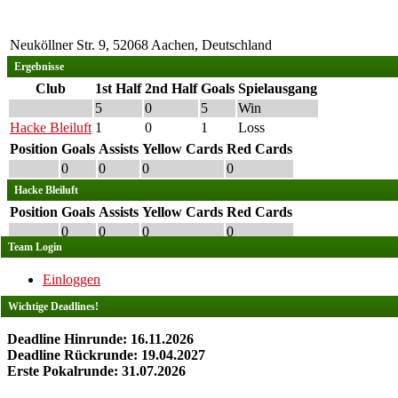
Neuköllner Str. 9, 52068 Aachen, Deutschland
Ergebnisse
Club
1st Half
2nd Half
Goals
Spielausgang
5
0
5
Win
Hacke Bleiluft
1
0
1
Loss
Position
Goals
Assists
Yellow Cards
Red Cards
0
0
0
0
Hacke Bleiluft
Position
Goals
Assists
Yellow Cards
Red Cards
0
0
0
0
Team Login
Einloggen
Wichtige Deadlines!
Deadline Hinrunde: 16.11.2026
Deadline Rückrunde: 19.04.2027
Erste Pokalrunde: 31.07.2026