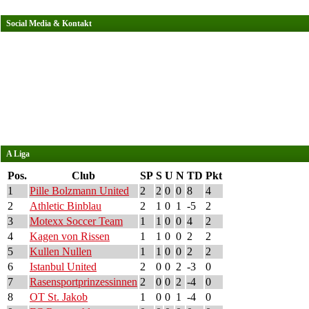
Social Media & Kontakt
A Liga
Pos.
Club
SP
S
U
N
TD
Pkt
1
Pille Bolzmann United
2
2
0
0
8
4
2
Athletic Binblau
2
1
0
1
-5
2
3
Motexx Soccer Team
1
1
0
0
4
2
4
Kagen von Rissen
1
1
0
0
2
2
5
Kullen Nullen
1
1
0
0
2
2
6
Istanbul United
2
0
0
2
-3
0
7
Rasensportprinzessinnen
2
0
0
2
-4
0
8
OT St. Jakob
1
0
0
1
-4
0