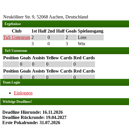
Neuköllner Str. 9, 52068 Aachen, Deutschland
Ergebnisse
Club
1st Half
2nd Half
Goals
Spielausgang
TuS Untenrum
2
0
2
Loss
3
0
3
Win
TuS Untenrum
Position
Goals
Assists
Yellow Cards
Red Cards
0
0
0
0
Position
Goals
Assists
Yellow Cards
Red Cards
0
0
0
0
Team Login
Einloggen
Wichtige Deadlines!
Deadline Hinrunde: 16.11.2026
Deadline Rückrunde: 19.04.2027
Erste Pokalrunde: 31.07.2026