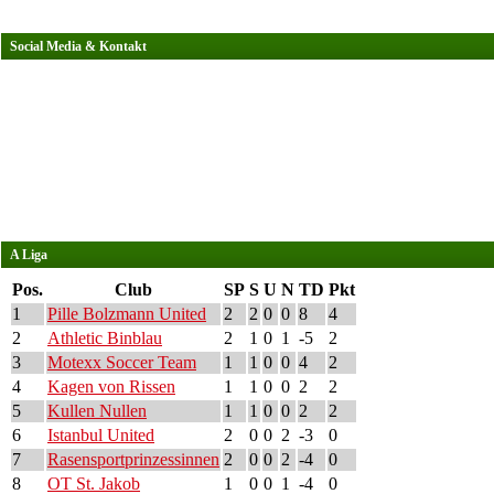
Social Media & Kontakt
A Liga
Pos.
Club
SP
S
U
N
TD
Pkt
1
Pille Bolzmann United
2
2
0
0
8
4
2
Athletic Binblau
2
1
0
1
-5
2
3
Motexx Soccer Team
1
1
0
0
4
2
4
Kagen von Rissen
1
1
0
0
2
2
5
Kullen Nullen
1
1
0
0
2
2
6
Istanbul United
2
0
0
2
-3
0
7
Rasensportprinzessinnen
2
0
0
2
-4
0
8
OT St. Jakob
1
0
0
1
-4
0