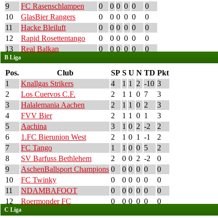
9
FC Rasenschlampen
0
0
0
0
0
0
10
GlasBier Rangers
0
0
0
0
0
0
11
Hacke Bleiluft
0
0
0
0
0
0
12
Rapid Rosettentango
0
0
0
0
0
0
13
Real Balkan
0
0
0
0
0
0
B Liga
Pos.
Club
SP
S
U
N
TD
Pkt
1
Knallgas Strikers
4
1
1
2
-10
3
2
Los Cuervos C.F.
2
1
1
0
7
3
3
Halalemania Aachen
2
1
1
0
2
3
4
FVV Bier
2
1
1
0
1
3
5
Aachina
3
1
0
2
-2
2
6
1.FC Bierunion West
2
1
0
1
-1
2
7
FC Tango
1
1
0
0
5
2
8
SV Barfuss Bethlehem
2
0
0
2
-2
0
9
AschenBallsport Champions
0
0
0
0
0
0
10
FC Twinky
0
0
0
0
0
0
11
NDAMBAFOOT
0
0
0
0
0
0
12
Roermonder FC
0
0
0
0
0
0
C Liga