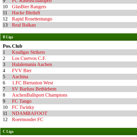
9
FC Rasenschlampen
10
GlasBier Rangers
11
Hacke Bleiluft
12
Rapid Rosettentango
13
Real Balkan
B Liga
Pos.
Club
1
Knallgas Strikers
2
Los Cuervos C.F.
3
Halalemania Aachen
4
FVV Bier
5
Aachina
6
1.FC Bierunion West
7
SV Barfuss Bethlehem
8
AschenBallsport Champions
9
FC Tango
10
FC Twinky
11
NDAMBAFOOT
12
Roermonder FC
C Liga