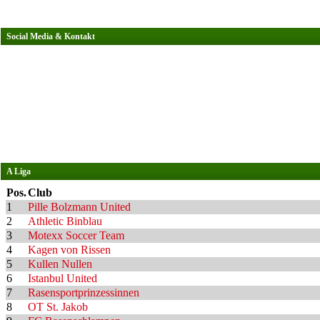
Social Media & Kontakt
A Liga
Pos.
Club
1
Pille Bolzmann United
2
Athletic Binblau
3
Motexx Soccer Team
4
Kagen von Rissen
5
Kullen Nullen
6
Istanbul United
7
Rasensportprinzessinnen
8
OT St. Jakob