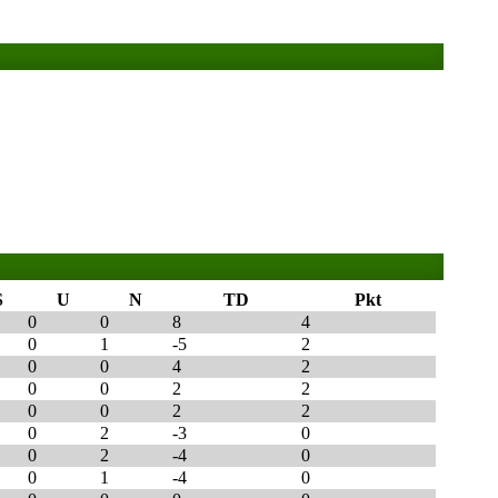
S
U
N
TD
Pkt
0
0
8
4
0
1
-5
2
0
0
4
2
0
0
2
2
0
0
2
2
0
2
-3
0
0
2
-4
0
0
1
-4
0