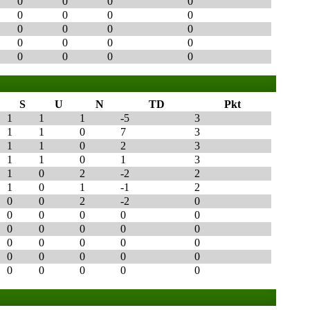
0
0
0
0
0
0
0
0
0
0
0
0
0
0
0
0
0
0
0
0
S
U
N
TD
Pkt
1
1
1
-5
3
1
1
0
7
3
1
1
0
2
3
1
1
0
1
3
1
0
2
-2
2
1
0
1
-1
2
0
0
2
-2
0
0
0
0
0
0
0
0
0
0
0
0
0
0
0
0
0
0
0
0
0
0
0
0
0
0