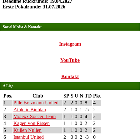
Deadline Rückrunde: 19.04.2027
Erste Pokalrunde: 31.07.2026
Social Media & Kontakt
Instagram
YouTube
Kontakt
A Liga
Pos.
Club
SP
S
U
N
TD
Pkt
1
Pille Bolzmann United
2
2
0
0
8
4
2
Athletic Binblau
2
1
0
1
-5
2
3
Motexx Soccer Team
1
1
0
0
4
2
4
Kagen von Rissen
1
1
0
0
2
2
5
Kullen Nullen
1
1
0
0
2
2
6
Istanbul United
2
0
0
2
-3
0