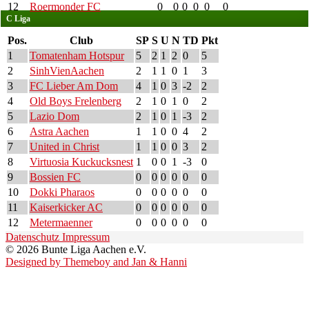
12
Roermonder FC
0
0
0
0
0
0
C Liga
Pos.
Club
SP
S
U
N
TD
Pkt
1
Tomatenham Hotspur
5
2
1
2
0
5
2
SinhVienAachen
2
1
1
0
1
3
3
FC Lieber Am Dom
4
1
0
3
-2
2
4
Old Boys Frelenberg
2
1
0
1
0
2
5
Lazio Dom
2
1
0
1
-3
2
6
Astra Aachen
1
1
0
0
4
2
7
United in Christ
1
1
0
0
3
2
8
Virtuosia Kuckucksnest
1
0
0
1
-3
0
9
Bossien FC
0
0
0
0
0
0
10
Dokki Pharaos
0
0
0
0
0
0
11
Kaiserkicker AC
0
0
0
0
0
0
12
Metermaenner
0
0
0
0
0
0
Datenschutz
Impressum
© 2026 Bunte Liga Aachen e.V.
Designed by Themeboy and Jan & Hanni