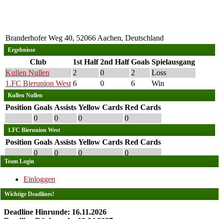
Branderhofer Weg 40, 52066 Aachen, Deutschland
Ergebnisse
Club
1st Half
2nd Half
Goals
Spielausgang
Kullen Nullen
2
0
2
Loss
1.FC Bierunion West
6
0
6
Win
Kullen Nullen
Position
Goals
Assists
Yellow Cards
Red Cards
0
0
0
0
1.FC Bierunion West
Position
Goals
Assists
Yellow Cards
Red Cards
0
0
0
0
Team Login
Einloggen
Wichtige Deadlines!
Deadline Hinrunde: 16.11.2026