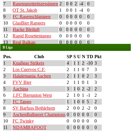
7
Rasensportprinzessinnen
2
0
0
2
-4
0
8
OT St. Jakob
1
0
0
1
-4
0
9
FC Rasenschlampen
0
0
0
0
0
0
10
GlasBier Rangers
0
0
0
0
0
0
11
Hacke Bleiluft
0
0
0
0
0
0
12
Rapid Rosettentango
0
0
0
0
0
0
13
Real Balkan
0
0
0
0
0
0
B Liga
Pos.
Club
SP
S
U
N
TD
Pkt
1
Knallgas Strikers
4
1
1
2
-10
3
2
Los Cuervos C.F.
2
1
1
0
7
3
3
Halalemania Aachen
2
1
1
0
2
3
4
FVV Bier
2
1
1
0
1
3
5
Aachina
3
1
0
2
-2
2
6
1.FC Bierunion West
2
1
0
1
-1
2
7
FC Tango
1
1
0
0
5
2
8
SV Barfuss Bethlehem
2
0
0
2
-2
0
9
AschenBallsport Champions
0
0
0
0
0
0
10
FC Twinky
0
0
0
0
0
0
11
NDAMBAFOOT
0
0
0
0
0
0