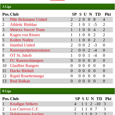
A Liga
Pos.
Club
SP
S
U
N
TD
Pkt
1
Pille Bolzmann United
2
2
0
0
8
4
2
Athletic Binblau
2
1
0
1
-5
2
3
Motexx Soccer Team
1
1
0
0
4
2
4
Kagen von Rissen
1
1
0
0
2
2
5
Kullen Nullen
1
1
0
0
2
2
6
Istanbul United
2
0
0
2
-3
0
7
Rasensportprinzessinnen
2
0
0
2
-4
0
8
OT St. Jakob
1
0
0
1
-4
0
9
FC Rasenschlampen
0
0
0
0
0
0
10
GlasBier Rangers
0
0
0
0
0
0
11
Hacke Bleiluft
0
0
0
0
0
0
12
Rapid Rosettentango
0
0
0
0
0
0
13
Real Balkan
0
0
0
0
0
0
B Liga
Pos.
Club
SP
S
U
N
TD
Pkt
1
Knallgas Strikers
4
1
1
2
-10
3
2
Los Cuervos C.F.
2
1
1
0
7
3
3
Halalemania Aachen
2
1
1
0
2
3