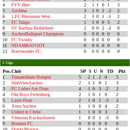
4
FVV Bier
2
1
1
0
1
3
5
Aachina
3
1
0
2
-2
2
6
1.FC Bierunion West
2
1
0
1
-1
2
7
FC Tango
1
1
0
0
5
2
8
SV Barfuss Bethlehem
2
0
0
2
-2
0
9
AschenBallsport Champions
0
0
0
0
0
0
10
FC Twinky
0
0
0
0
0
0
11
NDAMBAFOOT
0
0
0
0
0
0
12
Roermonder FC
0
0
0
0
0
0
C Liga
Pos.
Club
SP
S
U
N
TD
Pkt
1
Tomatenham Hotspur
5
2
1
2
0
5
2
SinhVienAachen
2
1
1
0
1
3
3
FC Lieber Am Dom
4
1
0
3
-2
2
4
Old Boys Frelenberg
2
1
0
1
0
2
5
Lazio Dom
2
1
0
1
-3
2
6
Astra Aachen
1
1
0
0
4
2
7
United in Christ
1
1
0
0
3
2
8
Virtuosia Kuckucksnest
1
0
0
1
-3
0
9
Bossien FC
0
0
0
0
0
0
10
Dokki Pharaos
0
0
0
0
0
0