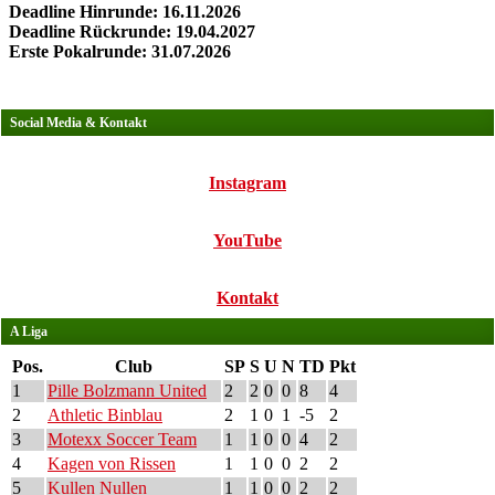
Deadline Hinrunde: 16.11.2026
Deadline Rückrunde: 19.04.2027
Erste Pokalrunde: 31.07.2026
Social Media & Kontakt
Instagram
YouTube
Kontakt
A Liga
Pos.
Club
SP
S
U
N
TD
Pkt
1
Pille Bolzmann United
2
2
0
0
8
4
2
Athletic Binblau
2
1
0
1
-5
2
3
Motexx Soccer Team
1
1
0
0
4
2
4
Kagen von Rissen
1
1
0
0
2
2
5
Kullen Nullen
1
1
0
0
2
2