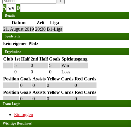
nach:
5
vs
0
Details
Datum
Zeit
Liga
21. August 2019
20:30
B1-Liga
Spielstätte
kein eigener Platz
Ergebnisse
Club
1st Half
2nd Half
Goals
Spielausgang
5
0
5
Win
0
0
0
Loss
Position
Goals
Assists
Yellow Cards
Red Cards
0
0
0
0
Position
Goals
Assists
Yellow Cards
Red Cards
0
0
0
0
Team Login
Einloggen
Wichtige Deadlines!