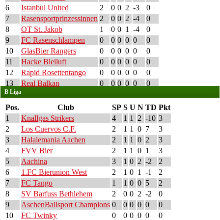
6
Istanbul United
2
0
0
2
-3
0
7
Rasensportprinzessinnen
2
0
0
2
-4
0
8
OT St. Jakob
1
0
0
1
-4
0
9
FC Rasenschlampen
0
0
0
0
0
0
10
GlasBier Rangers
0
0
0
0
0
0
11
Hacke Bleiluft
0
0
0
0
0
0
12
Rapid Rosettentango
0
0
0
0
0
0
13
Real Balkan
0
0
0
0
0
0
B Liga
Pos.
Club
SP
S
U
N
TD
Pkt
1
Knallgas Strikers
4
1
1
2
-10
3
2
Los Cuervos C.F.
2
1
1
0
7
3
3
Halalemania Aachen
2
1
1
0
2
3
4
FVV Bier
2
1
1
0
1
3
5
Aachina
3
1
0
2
-2
2
6
1.FC Bierunion West
2
1
0
1
-1
2
7
FC Tango
1
1
0
0
5
2
8
SV Barfuss Bethlehem
2
0
0
2
-2
0
9
AschenBallsport Champions
0
0
0
0
0
0
10
FC Twinky
0
0
0
0
0
0