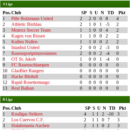
A Liga
Pos.
Club
SP
S
U
N
TD
Pkt
1
Pille Bolzmann United
2
2
0
0
8
4
2
Athletic Binblau
2
1
0
1
-5
2
3
Motexx Soccer Team
1
1
0
0
4
2
4
Kagen von Rissen
1
1
0
0
2
2
5
Kullen Nullen
1
1
0
0
2
2
6
Istanbul United
2
0
0
2
-3
0
7
Rasensportprinzessinnen
2
0
0
2
-4
0
8
OT St. Jakob
1
0
0
1
-4
0
9
FC Rasenschlampen
0
0
0
0
0
0
10
GlasBier Rangers
0
0
0
0
0
0
11
Hacke Bleiluft
0
0
0
0
0
0
12
Rapid Rosettentango
0
0
0
0
0
0
13
Real Balkan
0
0
0
0
0
0
B Liga
Pos.
Club
SP
S
U
N
TD
Pkt
1
Knallgas Strikers
4
1
1
2
-10
3
2
Los Cuervos C.F.
2
1
1
0
7
3
3
Halalemania Aachen
2
1
1
0
2
3