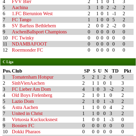
4
FVV Bier
2
1
1
0
1
3
5
Aachina
3
1
0
2
-2
2
6
1.FC Bierunion West
2
1
0
1
-1
2
7
FC Tango
1
1
0
0
5
2
8
SV Barfuss Bethlehem
2
0
0
2
-2
0
9
AschenBallsport Champions
0
0
0
0
0
0
10
FC Twinky
0
0
0
0
0
0
11
NDAMBAFOOT
0
0
0
0
0
0
12
Roermonder FC
0
0
0
0
0
0
C Liga
Pos.
Club
SP
S
U
N
TD
Pkt
1
Tomatenham Hotspur
5
2
1
2
0
5
2
SinhVienAachen
2
1
1
0
1
3
3
FC Lieber Am Dom
4
1
0
3
-2
2
4
Old Boys Frelenberg
2
1
0
1
0
2
5
Lazio Dom
2
1
0
1
-3
2
6
Astra Aachen
1
1
0
0
4
2
7
United in Christ
1
1
0
0
3
2
8
Virtuosia Kuckucksnest
1
0
0
1
-3
0
9
Bossien FC
0
0
0
0
0
0
10
Dokki Pharaos
0
0
0
0
0
0