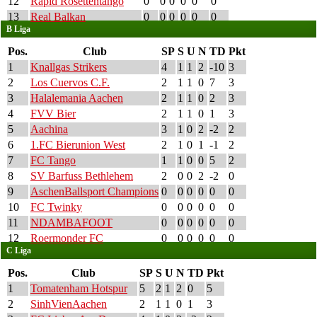
12
Rapid Rosettentango
0
0
0
0
0
0
13
Real Balkan
0
0
0
0
0
0
B Liga
Pos.
Club
SP
S
U
N
TD
Pkt
1
Knallgas Strikers
4
1
1
2
-10
3
2
Los Cuervos C.F.
2
1
1
0
7
3
3
Halalemania Aachen
2
1
1
0
2
3
4
FVV Bier
2
1
1
0
1
3
5
Aachina
3
1
0
2
-2
2
6
1.FC Bierunion West
2
1
0
1
-1
2
7
FC Tango
1
1
0
0
5
2
8
SV Barfuss Bethlehem
2
0
0
2
-2
0
9
AschenBallsport Champions
0
0
0
0
0
0
10
FC Twinky
0
0
0
0
0
0
11
NDAMBAFOOT
0
0
0
0
0
0
12
Roermonder FC
0
0
0
0
0
0
C Liga
Pos.
Club
SP
S
U
N
TD
Pkt
1
Tomatenham Hotspur
5
2
1
2
0
5
2
SinhVienAachen
2
1
1
0
1
3