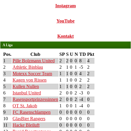
Instagram
YouTube
Kontakt
A Liga
Pos.
Club
SP
S
U
N
TD
Pkt
1
Pille Bolzmann United
2
2
0
0
8
4
2
Athletic Binblau
2
1
0
1
-5
2
3
Motexx Soccer Team
1
1
0
0
4
2
4
Kagen von Rissen
1
1
0
0
2
2
5
Kullen Nullen
1
1
0
0
2
2
6
Istanbul United
2
0
0
2
-3
0
7
Rasensportprinzessinnen
2
0
0
2
-4
0
8
OT St. Jakob
1
0
0
1
-4
0
9
FC Rasenschlampen
0
0
0
0
0
0
10
GlasBier Rangers
0
0
0
0
0
0
11
Hacke Bleiluft
0
0
0
0
0
0