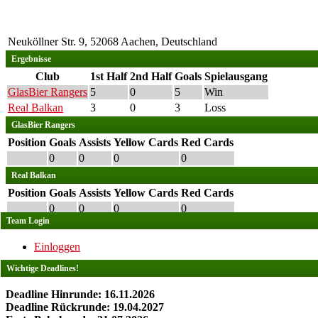
Neuköllner Str. 9, 52068 Aachen, Deutschland
Ergebnisse
Club
1st Half
2nd Half
Goals
Spielausgang
GlasBier Rangers
5
0
5
Win
Real Balkan
3
0
3
Loss
GlasBier Rangers
Position
Goals
Assists
Yellow Cards
Red Cards
0
0
0
0
Real Balkan
Position
Goals
Assists
Yellow Cards
Red Cards
0
0
0
0
Team Login
Einloggen
Wichtige Deadlines!
Deadline Hinrunde: 16.11.2026
Deadline Rückrunde: 19.04.2027