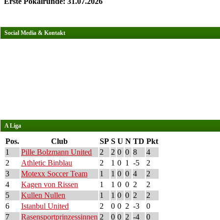
Erste Pokalrunde: 31.07.2026
Social Media & Kontakt
A Liga
Pos.
Club
SP
S
U
N
TD
Pkt
1
Pille Bolzmann United
2
2
0
0
8
4
2
Athletic Binblau
2
1
0
1
-5
2
3
Motexx Soccer Team
1
1
0
0
4
2
4
Kagen von Rissen
1
1
0
0
2
2
5
Kullen Nullen
1
1
0
0
2
2
6
Istanbul United
2
0
0
2
-3
0
7
Rasensportprinzessinnen
2
0
0
2
-4
0