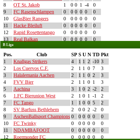
8
OT St. Jakob
1
0
0
1
-4
0
9
FC Rasenschlampen
0
0
0
0
0
0
10
GlasBier Rangers
0
0
0
0
0
0
11
Hacke Bleiluft
0
0
0
0
0
0
12
Rapid Rosettentango
0
0
0
0
0
0
13
Real Balkan
0
0
0
0
0
0
B Liga
Pos.
Club
SP
S
U
N
TD
Pkt
1
Knallgas Strikers
4
1
1
2
-10
3
2
Los Cuervos C.F.
2
1
1
0
7
3
3
Halalemania Aachen
2
1
1
0
2
3
4
FVV Bier
2
1
1
0
1
3
5
Aachina
3
1
0
2
-2
2
6
1.FC Bierunion West
2
1
0
1
-1
2
7
FC Tango
1
1
0
0
5
2
8
SV Barfuss Bethlehem
2
0
0
2
-2
0
9
AschenBallsport Champions
0
0
0
0
0
0
10
FC Twinky
0
0
0
0
0
0
11
NDAMBAFOOT
0
0
0
0
0
0
12
Roermonder FC
0
0
0
0
0
0