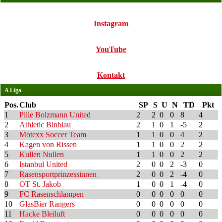
Instagram
YouTube
Kontakt
A Liga
Pos.
Club
SP
S
U
N
TD
Pkt
1
Pille Bolzmann United
2
2
0
0
8
4
2
Athletic Binblau
2
1
0
1
-5
2
3
Motexx Soccer Team
1
1
0
0
4
2
4
Kagen von Rissen
1
1
0
0
2
2
5
Kullen Nullen
1
1
0
0
2
2
6
Istanbul United
2
0
0
2
-3
0
7
Rasensportprinzessinnen
2
0
0
2
-4
0
8
OT St. Jakob
1
0
0
1
-4
0
9
FC Rasenschlampen
0
0
0
0
0
0
10
GlasBier Rangers
0
0
0
0
0
0
11
Hacke Bleiluft
0
0
0
0
0
0