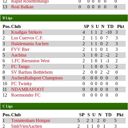
12
Rapid Rosettentango
0
0
0
0
0
0
13
Real Balkan
0
0
0
0
0
0
B Liga
Pos.
Club
SP
S
U
N
TD
Pkt
1
Knallgas Strikers
4
1
1
2
-10
3
2
Los Cuervos C.F.
2
1
1
0
7
3
3
Halalemania Aachen
2
1
1
0
2
3
4
FVV Bier
2
1
1
0
1
3
5
Aachina
3
1
0
2
-2
2
6
1.FC Bierunion West
2
1
0
1
-1
2
7
FC Tango
1
1
0
0
5
2
8
SV Barfuss Bethlehem
2
0
0
2
-2
0
9
AschenBallsport Champions
0
0
0
0
0
0
10
FC Twinky
0
0
0
0
0
0
11
NDAMBAFOOT
0
0
0
0
0
0
12
Roermonder FC
0
0
0
0
0
0
C Liga
Pos.
Club
SP
S
U
N
TD
Pkt
1
Tomatenham Hotspur
5
2
1
2
0
5
2
SinhVienAachen
2
1
1
0
1
3