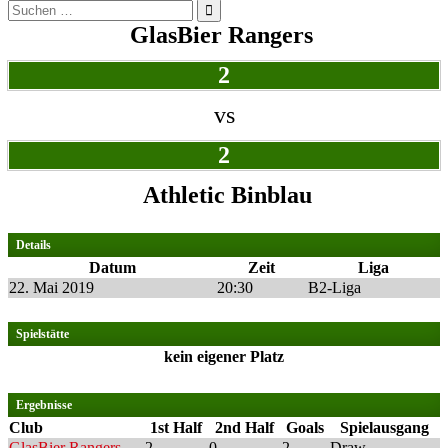
Suchen
nach:
GlasBier Rangers
2
vs
2
Athletic Binblau
Details
Datum
Zeit
Liga
22. Mai 2019
20:30
B2-Liga
Spielstätte
kein eigener Platz
Ergebnisse
Club
1st Half
2nd Half
Goals
Spielausgang
GlasBier Rangers
2
0
2
Draw