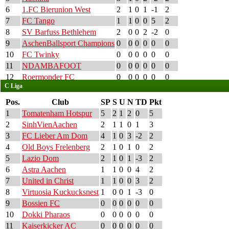
6
1.FC Bierunion West
2
1
0
1
-1
2
7
FC Tango
1
1
0
0
5
2
8
SV Barfuss Bethlehem
2
0
0
2
-2
0
9
AschenBallsport Champions
0
0
0
0
0
0
10
FC Twinky
0
0
0
0
0
0
11
NDAMBAFOOT
0
0
0
0
0
0
12
Roermonder FC
0
0
0
0
0
0
C Liga
Pos.
Club
SP
S
U
N
TD
Pkt
1
Tomatenham Hotspur
5
2
1
2
0
5
2
SinhVienAachen
2
1
1
0
1
3
3
FC Lieber Am Dom
4
1
0
3
-2
2
4
Old Boys Frelenberg
2
1
0
1
0
2
5
Lazio Dom
2
1
0
1
-3
2
6
Astra Aachen
1
1
0
0
4
2
7
United in Christ
1
1
0
0
3
2
8
Virtuosia Kuckucksnest
1
0
0
1
-3
0
9
Bossien FC
0
0
0
0
0
0
10
Dokki Pharaos
0
0
0
0
0
0
11
Kaiserkicker AC
0
0
0
0
0
0