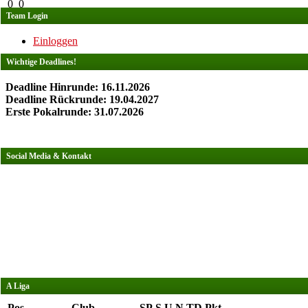
0
0
Team Login
Einloggen
Wichtige Deadlines!
Deadline Hinrunde: 16.11.2026
Deadline Rückrunde: 19.04.2027
Erste Pokalrunde: 31.07.2026
Social Media & Kontakt
A Liga
Pos.
Club
SP
S
U
N
TD
Pkt