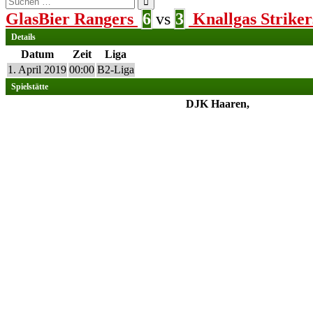
nach:
GlasBier Rangers
6
vs
3
Knallgas Striker
Details
Datum
Zeit
Liga
1. April 2019
00:00
B2-Liga
Spielstätte
DJK Haaren,