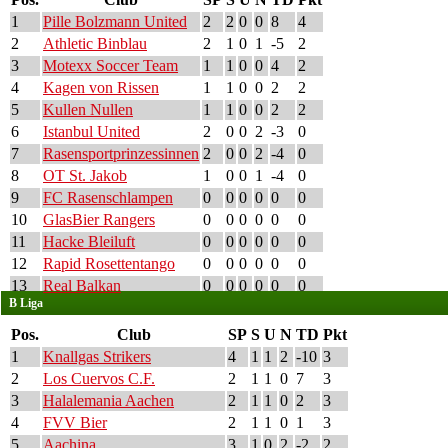
1
Pille Bolzmann United
2
2
0
0
8
4
2
Athletic Binblau
2
1
0
1
-5
2
3
Motexx Soccer Team
1
1
0
0
4
2
4
Kagen von Rissen
1
1
0
0
2
2
5
Kullen Nullen
1
1
0
0
2
2
6
Istanbul United
2
0
0
2
-3
0
7
Rasensportprinzessinnen
2
0
0
2
-4
0
8
OT St. Jakob
1
0
0
1
-4
0
9
FC Rasenschlampen
0
0
0
0
0
0
10
GlasBier Rangers
0
0
0
0
0
0
11
Hacke Bleiluft
0
0
0
0
0
0
12
Rapid Rosettentango
0
0
0
0
0
0
13
Real Balkan
0
0
0
0
0
0
B Liga
Pos.
Club
SP
S
U
N
TD
Pkt
1
Knallgas Strikers
4
1
1
2
-10
3
2
Los Cuervos C.F.
2
1
1
0
7
3
3
Halalemania Aachen
2
1
1
0
2
3
4
FVV Bier
2
1
1
0
1
3
5
Aachina
3
1
0
2
-2
2