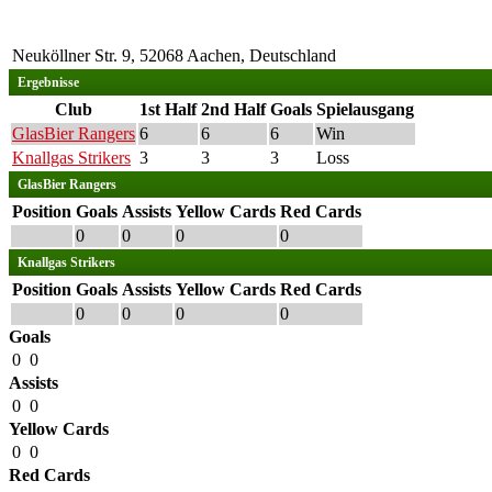
Neuköllner Str. 9, 52068 Aachen, Deutschland
Ergebnisse
Club
1st Half
2nd Half
Goals
Spielausgang
GlasBier Rangers
6
6
6
Win
Knallgas Strikers
3
3
3
Loss
GlasBier Rangers
Position
Goals
Assists
Yellow Cards
Red Cards
0
0
0
0
Knallgas Strikers
Position
Goals
Assists
Yellow Cards
Red Cards
0
0
0
0
Goals
0
0
Assists
0
0
Yellow Cards
0
0
Red Cards