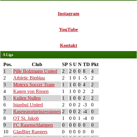
Instagram
YouTube
Kontakt
A Liga
Pos.
Club
SP
S
U
N
TD
Pkt
1
Pille Bolzmann United
2
2
0
0
8
4
2
Athletic Binblau
2
1
0
1
-5
2
3
Motexx Soccer Team
1
1
0
0
4
2
4
Kagen von Rissen
1
1
0
0
2
2
5
Kullen Nullen
1
1
0
0
2
2
6
Istanbul United
2
0
0
2
-3
0
7
Rasensportprinzessinnen
2
0
0
2
-4
0
8
OT St. Jakob
1
0
0
1
-4
0
9
FC Rasenschlampen
0
0
0
0
0
0
10
GlasBier Rangers
0
0
0
0
0
0