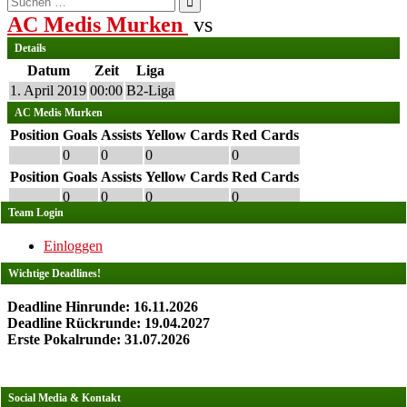
nach:
AC Medis Murken
vs
Details
Datum
Zeit
Liga
1. April 2019
00:00
B2-Liga
AC Medis Murken
Position
Goals
Assists
Yellow Cards
Red Cards
0
0
0
0
Position
Goals
Assists
Yellow Cards
Red Cards
0
0
0
0
Team Login
Einloggen
Wichtige Deadlines!
Deadline Hinrunde: 16.11.2026
Deadline Rückrunde: 19.04.2027
Erste Pokalrunde: 31.07.2026
Social Media & Kontakt