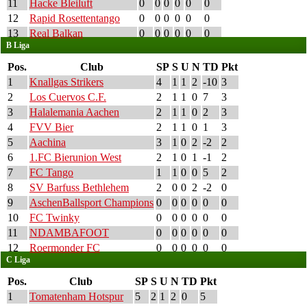
11
Hacke Bleiluft
0
0
0
0
0
0
12
Rapid Rosettentango
0
0
0
0
0
0
13
Real Balkan
0
0
0
0
0
0
B Liga
Pos.
Club
SP
S
U
N
TD
Pkt
1
Knallgas Strikers
4
1
1
2
-10
3
2
Los Cuervos C.F.
2
1
1
0
7
3
3
Halalemania Aachen
2
1
1
0
2
3
4
FVV Bier
2
1
1
0
1
3
5
Aachina
3
1
0
2
-2
2
6
1.FC Bierunion West
2
1
0
1
-1
2
7
FC Tango
1
1
0
0
5
2
8
SV Barfuss Bethlehem
2
0
0
2
-2
0
9
AschenBallsport Champions
0
0
0
0
0
0
10
FC Twinky
0
0
0
0
0
0
11
NDAMBAFOOT
0
0
0
0
0
0
12
Roermonder FC
0
0
0
0
0
0
C Liga
Pos.
Club
SP
S
U
N
TD
Pkt
1
Tomatenham Hotspur
5
2
1
2
0
5