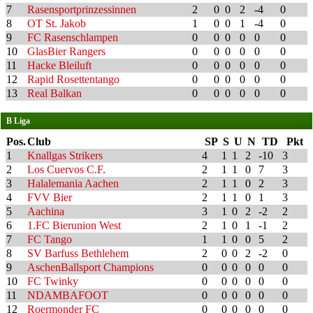
7
Rasensportprinzessinnen
2
0
0
2
-4
0
8
OT St. Jakob
1
0
0
1
-4
0
9
FC Rasenschlampen
0
0
0
0
0
0
10
GlasBier Rangers
0
0
0
0
0
0
11
Hacke Bleiluft
0
0
0
0
0
0
12
Rapid Rosettentango
0
0
0
0
0
0
13
Real Balkan
0
0
0
0
0
0
B Liga
Pos.
Club
SP
S
U
N
TD
Pkt
1
Knallgas Strikers
4
1
1
2
-10
3
2
Los Cuervos C.F.
2
1
1
0
7
3
3
Halalemania Aachen
2
1
1
0
2
3
4
FVV Bier
2
1
1
0
1
3
5
Aachina
3
1
0
2
-2
2
6
1.FC Bierunion West
2
1
0
1
-1
2
7
FC Tango
1
1
0
0
5
2
8
SV Barfuss Bethlehem
2
0
0
2
-2
0
9
AschenBallsport Champions
0
0
0
0
0
0
10
FC Twinky
0
0
0
0
0
0
11
NDAMBAFOOT
0
0
0
0
0
0
12
Roermonder FC
0
0
0
0
0
0