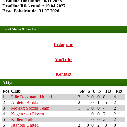
Deadline Hinrunde: 16.11.2026
Deadline Rückrunde: 19.04.2027
Erste Pokalrunde: 31.07.2026
Social Media & Kontakt
Instagram
YouTube
Kontakt
A Liga
Pos.
Club
SP
S
U
N
TD
Pkt
1
Pille Bolzmann United
2
2
0
0
8
4
2
Athletic Binblau
2
1
0
1
-5
2
3
Motexx Soccer Team
1
1
0
0
4
2
4
Kagen von Rissen
1
1
0
0
2
2
5
Kullen Nullen
1
1
0
0
2
2
6
Istanbul United
2
0
0
2
-3
0