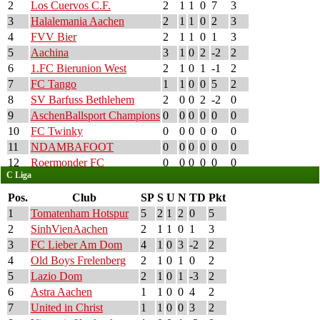
2
Los Cuervos C.F.
2
1
1
0
7
3
3
Halalemania Aachen
2
1
1
0
2
3
4
FVV Bier
2
1
1
0
1
3
5
Aachina
3
1
0
2
-2
2
6
1.FC Bierunion West
2
1
0
1
-1
2
7
FC Tango
1
1
0
0
5
2
8
SV Barfuss Bethlehem
2
0
0
2
-2
0
9
AschenBallsport Champions
0
0
0
0
0
0
10
FC Twinky
0
0
0
0
0
0
11
NDAMBAFOOT
0
0
0
0
0
0
12
Roermonder FC
0
0
0
0
0
0
C Liga
Pos.
Club
SP
S
U
N
TD
Pkt
1
Tomatenham Hotspur
5
2
1
2
0
5
2
SinhVienAachen
2
1
1
0
1
3
3
FC Lieber Am Dom
4
1
0
3
-2
2
4
Old Boys Frelenberg
2
1
0
1
0
2
5
Lazio Dom
2
1
0
1
-3
2
6
Astra Aachen
1
1
0
0
4
2
7
United in Christ
1
1
0
0
3
2