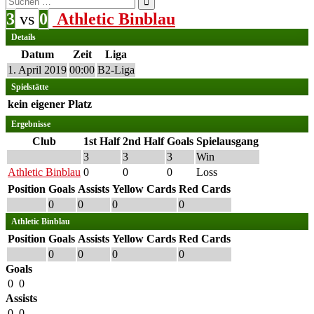
nach:
3
vs
0
Athletic Binblau
Details
Datum
Zeit
Liga
1. April 2019
00:00
B2-Liga
Spielstätte
kein eigener Platz
Ergebnisse
Club
1st Half
2nd Half
Goals
Spielausgang
3
3
3
Win
Athletic Binblau
0
0
0
Loss
Position
Goals
Assists
Yellow Cards
Red Cards
0
0
0
0
Athletic Binblau
Position
Goals
Assists
Yellow Cards
Red Cards
0
0
0
0
Goals
0
0
Assists
0
0