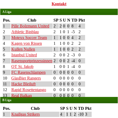
Kontakt
A Liga
Pos.
Club
SP
S
U
N
TD
Pkt
1
Pille Bolzmann United
2
2
0
0
8
4
2
Athletic Binblau
2
1
0
1
-5
2
3
Motexx Soccer Team
1
1
0
0
4
2
4
Kagen von Rissen
1
1
0
0
2
2
5
Kullen Nullen
1
1
0
0
2
2
6
Istanbul United
2
0
0
2
-3
0
7
Rasensportprinzessinnen
2
0
0
2
-4
0
8
OT St. Jakob
1
0
0
1
-4
0
9
FC Rasenschlampen
0
0
0
0
0
0
10
GlasBier Rangers
0
0
0
0
0
0
11
Hacke Bleiluft
0
0
0
0
0
0
12
Rapid Rosettentango
0
0
0
0
0
0
13
Real Balkan
0
0
0
0
0
0
B Liga
Pos.
Club
SP
S
U
N
TD
Pkt
1
Knallgas Strikers
4
1
1
2
-10
3