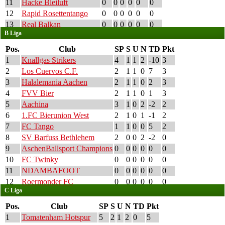
11
Hacke Bleiluft
0
0
0
0
0
0
12
Rapid Rosettentango
0
0
0
0
0
0
13
Real Balkan
0
0
0
0
0
0
B Liga
Pos.
Club
SP
S
U
N
TD
Pkt
1
Knallgas Strikers
4
1
1
2
-10
3
2
Los Cuervos C.F.
2
1
1
0
7
3
3
Halalemania Aachen
2
1
1
0
2
3
4
FVV Bier
2
1
1
0
1
3
5
Aachina
3
1
0
2
-2
2
6
1.FC Bierunion West
2
1
0
1
-1
2
7
FC Tango
1
1
0
0
5
2
8
SV Barfuss Bethlehem
2
0
0
2
-2
0
9
AschenBallsport Champions
0
0
0
0
0
0
10
FC Twinky
0
0
0
0
0
0
11
NDAMBAFOOT
0
0
0
0
0
0
12
Roermonder FC
0
0
0
0
0
0
C Liga
Pos.
Club
SP
S
U
N
TD
Pkt
1
Tomatenham Hotspur
5
2
1
2
0
5