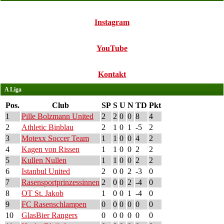
Instagram
YouTube
Kontakt
A Liga
Pos.
Club
SP
S
U
N
TD
Pkt
1
Pille Bolzmann United
2
2
0
0
8
4
2
Athletic Binblau
2
1
0
1
-5
2
3
Motexx Soccer Team
1
1
0
0
4
2
4
Kagen von Rissen
1
1
0
0
2
2
5
Kullen Nullen
1
1
0
0
2
2
6
Istanbul United
2
0
0
2
-3
0
7
Rasensportprinzessinnen
2
0
0
2
-4
0
8
OT St. Jakob
1
0
0
1
-4
0
9
FC Rasenschlampen
0
0
0
0
0
0
10
GlasBier Rangers
0
0
0
0
0
0