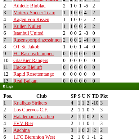
2
Athletic Binblau
2
1
0
1
-5
2
3
Motexx Soccer Team
1
1
0
0
4
2
4
Kagen von Rissen
1
1
0
0
2
2
5
Kullen Nullen
1
1
0
0
2
2
6
Istanbul United
2
0
0
2
-3
0
7
Rasensportprinzessinnen
2
0
0
2
-4
0
8
OT St. Jakob
1
0
0
1
-4
0
9
FC Rasenschlampen
0
0
0
0
0
0
10
GlasBier Rangers
0
0
0
0
0
0
11
Hacke Bleiluft
0
0
0
0
0
0
12
Rapid Rosettentango
0
0
0
0
0
0
13
Real Balkan
0
0
0
0
0
0
B Liga
Pos.
Club
SP
S
U
N
TD
Pkt
1
Knallgas Strikers
4
1
1
2
-10
3
2
Los Cuervos C.F.
2
1
1
0
7
3
3
Halalemania Aachen
2
1
1
0
2
3
4
FVV Bier
2
1
1
0
1
3
5
Aachina
3
1
0
2
-2
2
6
1.FC Bierunion West
2
1
0
1
-1
2