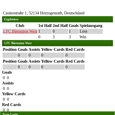
Casinostraße 1, 52134 Herzogenrath, Deutschland
Ergebnisse
Club
1st Half
2nd Half
Goals
Spielausgang
1.FC Bierunion West
1
0
1
Loss
0
3
3
Win
1.FC Bierunion West
Position
Goals
Assists
Yellow Cards
Red Cards
0
0
0
0
Position
Goals
Assists
Yellow Cards
Red Cards
0
0
0
0
Goals
0
0
Assists
0
0
Yellow Cards
0
0
Red Cards
0
0
Team Login