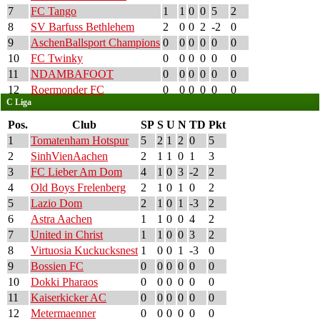
7
FC Tango
1
1
0
0
5
2
8
SV Barfuss Bethlehem
2
0
0
2
-2
0
9
AschenBallsport Champions
0
0
0
0
0
0
10
FC Twinky
0
0
0
0
0
0
11
NDAMBAFOOT
0
0
0
0
0
0
12
Roermonder FC
0
0
0
0
0
0
C Liga
Pos.
Club
SP
S
U
N
TD
Pkt
1
Tomatenham Hotspur
5
2
1
2
0
5
2
SinhVienAachen
2
1
1
0
1
3
3
FC Lieber Am Dom
4
1
0
3
-2
2
4
Old Boys Frelenberg
2
1
0
1
0
2
5
Lazio Dom
2
1
0
1
-3
2
6
Astra Aachen
1
1
0
0
4
2
7
United in Christ
1
1
0
0
3
2
8
Virtuosia Kuckucksnest
1
0
0
1
-3
0
9
Bossien FC
0
0
0
0
0
0
10
Dokki Pharaos
0
0
0
0
0
0
11
Kaiserkicker AC
0
0
0
0
0
0
12
Metermaenner
0
0
0
0
0
0