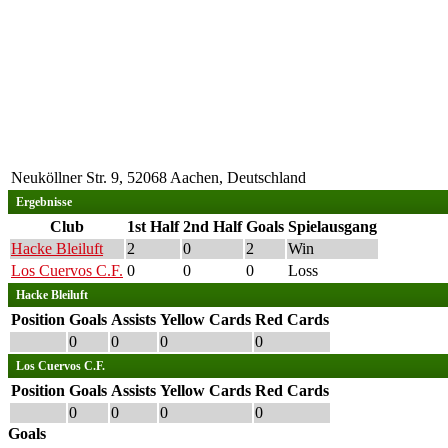
Neuköllner Str. 9, 52068 Aachen, Deutschland
Ergebnisse
Club
1st Half
2nd Half
Goals
Spielausgang
Hacke Bleiluft
2
0
2
Win
Los Cuervos C.F.
0
0
0
Loss
Hacke Bleiluft
Position
Goals
Assists
Yellow Cards
Red Cards
0
0
0
0
Los Cuervos C.F.
Position
Goals
Assists
Yellow Cards
Red Cards
0
0
0
0
Goals