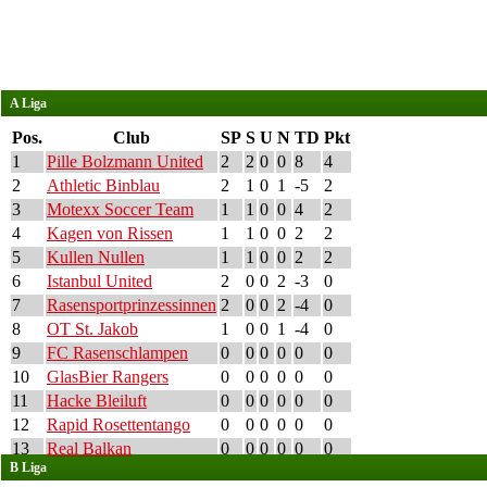
A Liga
Pos.
Club
SP
S
U
N
TD
Pkt
1
Pille Bolzmann United
2
2
0
0
8
4
2
Athletic Binblau
2
1
0
1
-5
2
3
Motexx Soccer Team
1
1
0
0
4
2
4
Kagen von Rissen
1
1
0
0
2
2
5
Kullen Nullen
1
1
0
0
2
2
6
Istanbul United
2
0
0
2
-3
0
7
Rasensportprinzessinnen
2
0
0
2
-4
0
8
OT St. Jakob
1
0
0
1
-4
0
9
FC Rasenschlampen
0
0
0
0
0
0
10
GlasBier Rangers
0
0
0
0
0
0
11
Hacke Bleiluft
0
0
0
0
0
0
12
Rapid Rosettentango
0
0
0
0
0
0
13
Real Balkan
0
0
0
0
0
0
B Liga