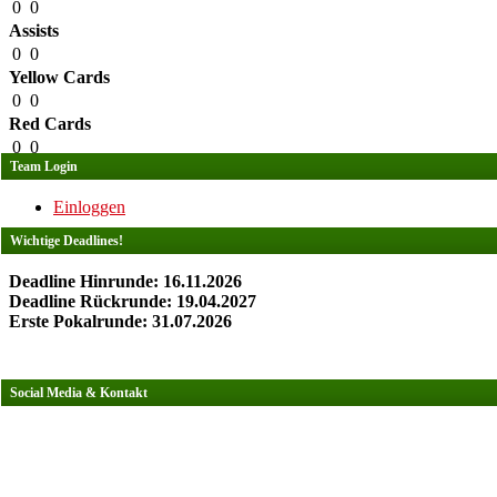
0
0
Assists
0
0
Yellow Cards
0
0
Red Cards
0
0
Team Login
Einloggen
Wichtige Deadlines!
Deadline Hinrunde: 16.11.2026
Deadline Rückrunde: 19.04.2027
Erste Pokalrunde: 31.07.2026
Social Media & Kontakt