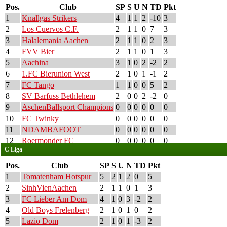
Pos.
Club
SP
S
U
N
TD
Pkt
1
Knallgas Strikers
4
1
1
2
-10
3
2
Los Cuervos C.F.
2
1
1
0
7
3
3
Halalemania Aachen
2
1
1
0
2
3
4
FVV Bier
2
1
1
0
1
3
5
Aachina
3
1
0
2
-2
2
6
1.FC Bierunion West
2
1
0
1
-1
2
7
FC Tango
1
1
0
0
5
2
8
SV Barfuss Bethlehem
2
0
0
2
-2
0
9
AschenBallsport Champions
0
0
0
0
0
0
10
FC Twinky
0
0
0
0
0
0
11
NDAMBAFOOT
0
0
0
0
0
0
12
Roermonder FC
0
0
0
0
0
0
C Liga
Pos.
Club
SP
S
U
N
TD
Pkt
1
Tomatenham Hotspur
5
2
1
2
0
5
2
SinhVienAachen
2
1
1
0
1
3
3
FC Lieber Am Dom
4
1
0
3
-2
2
4
Old Boys Frelenberg
2
1
0
1
0
2
5
Lazio Dom
2
1
0
1
-3
2