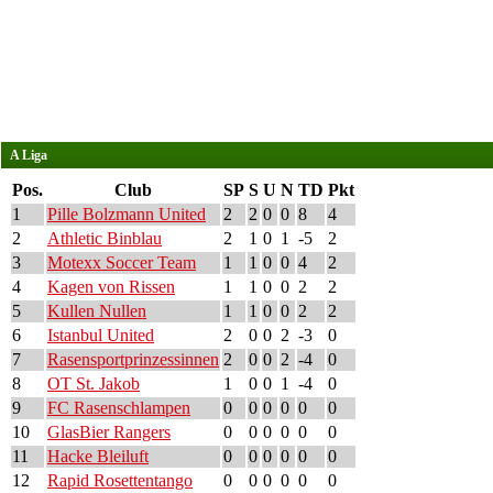
A Liga
Pos.
Club
SP
S
U
N
TD
Pkt
1
Pille Bolzmann United
2
2
0
0
8
4
2
Athletic Binblau
2
1
0
1
-5
2
3
Motexx Soccer Team
1
1
0
0
4
2
4
Kagen von Rissen
1
1
0
0
2
2
5
Kullen Nullen
1
1
0
0
2
2
6
Istanbul United
2
0
0
2
-3
0
7
Rasensportprinzessinnen
2
0
0
2
-4
0
8
OT St. Jakob
1
0
0
1
-4
0
9
FC Rasenschlampen
0
0
0
0
0
0
10
GlasBier Rangers
0
0
0
0
0
0
11
Hacke Bleiluft
0
0
0
0
0
0
12
Rapid Rosettentango
0
0
0
0
0
0