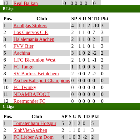
13
Real Balkan
0
0
0
0
0
0
B Liga
Pos.
Club
SP
S
U
N
TD
Pkt
1
Knallgas Strikers
4
1
1
2
-10
3
2
Los Cuervos C.F.
2
1
1
0
7
3
3
Halalemania Aachen
2
1
1
0
2
3
4
FVV Bier
2
1
1
0
1
3
5
Aachina
3
1
0
2
-2
2
6
1.FC Bierunion West
2
1
0
1
-1
2
7
FC Tango
1
1
0
0
5
2
8
SV Barfuss Bethlehem
2
0
0
2
-2
0
9
AschenBallsport Champions
0
0
0
0
0
0
10
FC Twinky
0
0
0
0
0
0
11
NDAMBAFOOT
0
0
0
0
0
0
12
Roermonder FC
0
0
0
0
0
0
C Liga
Pos.
Club
SP
S
U
N
TD
Pkt
1
Tomatenham Hotspur
5
2
1
2
0
5
2
SinhVienAachen
2
1
1
0
1
3
3
FC Lieber Am Dom
4
1
0
3
-2
2