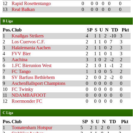
12
Rapid Rosettentango
0
0
0
0
0
0
13
Real Balkan
0
0
0
0
0
0
B Liga
Pos.
Club
SP
S
U
N
TD
Pkt
1
Knallgas Strikers
4
1
1
2
-10
3
2
Los Cuervos C.F.
2
1
1
0
7
3
3
Halalemania Aachen
2
1
1
0
2
3
4
FVV Bier
2
1
1
0
1
3
5
Aachina
3
1
0
2
-2
2
6
1.FC Bierunion West
2
1
0
1
-1
2
7
FC Tango
1
1
0
0
5
2
8
SV Barfuss Bethlehem
2
0
0
2
-2
0
9
AschenBallsport Champions
0
0
0
0
0
0
10
FC Twinky
0
0
0
0
0
0
11
NDAMBAFOOT
0
0
0
0
0
0
12
Roermonder FC
0
0
0
0
0
0
C Liga
Pos.
Club
SP
S
U
N
TD
Pkt
1
Tomatenham Hotspur
5
2
1
2
0
5