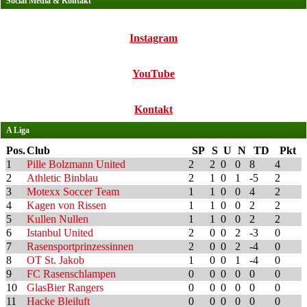
Social Media & Kontakt
Instagram
YouTube
Kontakt
A Liga
Pos.
Club
SP
S
U
N
TD
Pkt
1
Pille Bolzmann United
2
2
0
0
8
4
2
Athletic Binblau
2
1
0
1
-5
2
3
Motexx Soccer Team
1
1
0
0
4
2
4
Kagen von Rissen
1
1
0
0
2
2
5
Kullen Nullen
1
1
0
0
2
2
6
Istanbul United
2
0
0
2
-3
0
7
Rasensportprinzessinnen
2
0
0
2
-4
0
8
OT St. Jakob
1
0
0
1
-4
0
9
FC Rasenschlampen
0
0
0
0
0
0
10
GlasBier Rangers
0
0
0
0
0
0
11
Hacke Bleiluft
0
0
0
0
0
0