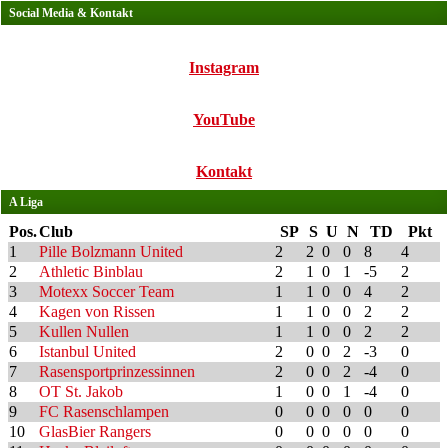
Social Media & Kontakt
Instagram
YouTube
Kontakt
A Liga
Pos.
Club
SP
S
U
N
TD
Pkt
1
Pille Bolzmann United
2
2
0
0
8
4
2
Athletic Binblau
2
1
0
1
-5
2
3
Motexx Soccer Team
1
1
0
0
4
2
4
Kagen von Rissen
1
1
0
0
2
2
5
Kullen Nullen
1
1
0
0
2
2
6
Istanbul United
2
0
0
2
-3
0
7
Rasensportprinzessinnen
2
0
0
2
-4
0
8
OT St. Jakob
1
0
0
1
-4
0
9
FC Rasenschlampen
0
0
0
0
0
0
10
GlasBier Rangers
0
0
0
0
0
0