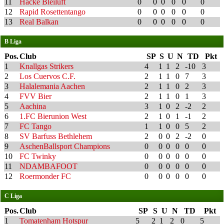
11
Hacke Bleiluft
0
0
0
0
0
0
12
Rapid Rosettentango
0
0
0
0
0
0
13
Real Balkan
0
0
0
0
0
0
B Liga
Pos.
Club
SP
S
U
N
TD
Pkt
1
Knallgas Strikers
4
1
1
2
-10
3
2
Los Cuervos C.F.
2
1
1
0
7
3
3
Halalemania Aachen
2
1
1
0
2
3
4
FVV Bier
2
1
1
0
1
3
5
Aachina
3
1
0
2
-2
2
6
1.FC Bierunion West
2
1
0
1
-1
2
7
FC Tango
1
1
0
0
5
2
8
SV Barfuss Bethlehem
2
0
0
2
-2
0
9
AschenBallsport Champions
0
0
0
0
0
0
10
FC Twinky
0
0
0
0
0
0
11
NDAMBAFOOT
0
0
0
0
0
0
12
Roermonder FC
0
0
0
0
0
0
C Liga
Pos.
Club
SP
S
U
N
TD
Pkt
1
Tomatenham Hotspur
5
2
1
2
0
5