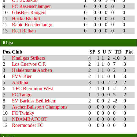
8
OT St. Jakob
1
0
0
1
-4
0
9
FC Rasenschlampen
0
0
0
0
0
0
10
GlasBier Rangers
0
0
0
0
0
0
11
Hacke Bleiluft
0
0
0
0
0
0
12
Rapid Rosettentango
0
0
0
0
0
0
13
Real Balkan
0
0
0
0
0
0
B Liga
Pos.
Club
SP
S
U
N
TD
Pkt
1
Knallgas Strikers
4
1
1
2
-10
3
2
Los Cuervos C.F.
2
1
1
0
7
3
3
Halalemania Aachen
2
1
1
0
2
3
4
FVV Bier
2
1
1
0
1
3
5
Aachina
3
1
0
2
-2
2
6
1.FC Bierunion West
2
1
0
1
-1
2
7
FC Tango
1
1
0
0
5
2
8
SV Barfuss Bethlehem
2
0
0
2
-2
0
9
AschenBallsport Champions
0
0
0
0
0
0
10
FC Twinky
0
0
0
0
0
0
11
NDAMBAFOOT
0
0
0
0
0
0
12
Roermonder FC
0
0
0
0
0
0