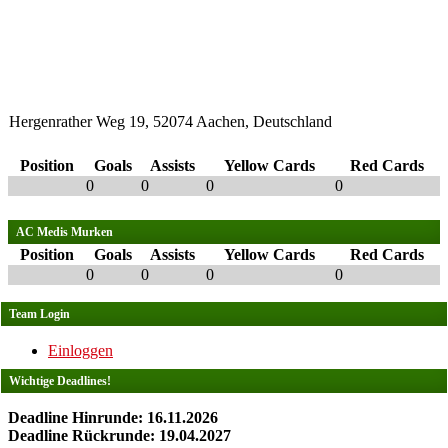
Hergenrather Weg 19, 52074 Aachen, Deutschland
Position
Goals
Assists
Yellow Cards
Red Cards
0
0
0
0
AC Medis Murken
Position
Goals
Assists
Yellow Cards
Red Cards
0
0
0
0
Team Login
Einloggen
Wichtige Deadlines!
Deadline Hinrunde: 16.11.2026
Deadline Rückrunde: 19.04.2027