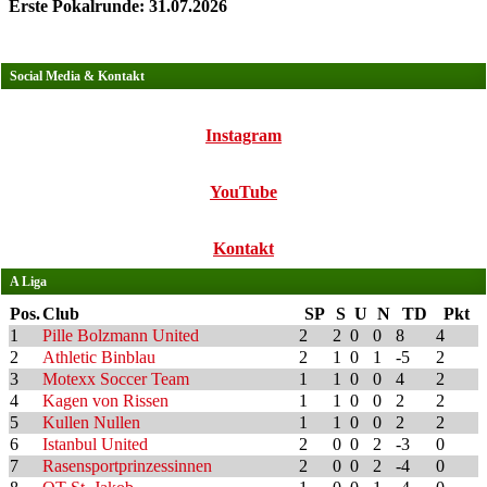
Erste Pokalrunde: 31.07.2026
Social Media & Kontakt
Instagram
YouTube
Kontakt
A Liga
Pos.
Club
SP
S
U
N
TD
Pkt
1
Pille Bolzmann United
2
2
0
0
8
4
2
Athletic Binblau
2
1
0
1
-5
2
3
Motexx Soccer Team
1
1
0
0
4
2
4
Kagen von Rissen
1
1
0
0
2
2
5
Kullen Nullen
1
1
0
0
2
2
6
Istanbul United
2
0
0
2
-3
0
7
Rasensportprinzessinnen
2
0
0
2
-4
0